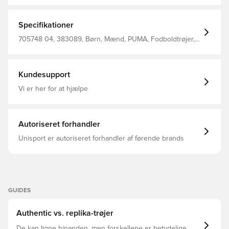
komfortabel Regular fit Fremstillet i 100% polyester
Specifikationer
705748 04, 383089, Børn, Mænd, PUMA, Fodboldtrøjer,
Kort ærmet, Hvid, Unisex'S T-Shirt 100% Recycle
Polyester (Knitted)
Kundesupport
Vi er her for at hjælpe
Autoriseret forhandler
Unisport er autoriseret forhandler af førende brands
GUIDES
Authentic vs. replika-trøjer
De kan ligne hinanden, men forskellene er betydelige.