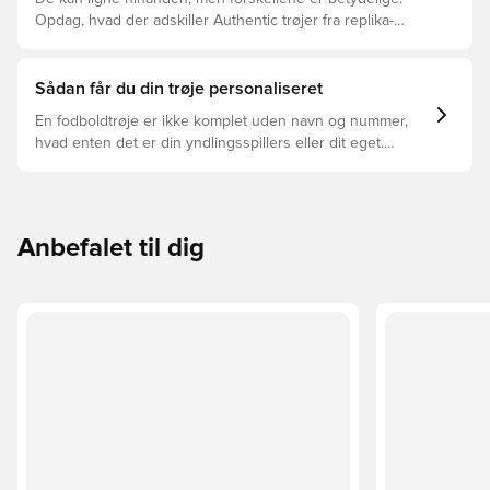
Opdag, hvad der adskiller Authentic trøjer fra replika-
trøjer, og hvilken der er den rette for dig.
Sådan får du din trøje personaliseret
En fodboldtrøje er ikke komplet uden navn og nummer,
hvad enten det er din yndlingsspillers eller dit eget.
Sådan gør du:
Anbefalet til dig