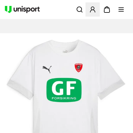
Åbner en Modal til at logge 