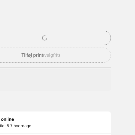
l til at logge ind eller tilmelde dig som medlem
Tilføj print
(valgfrit)
 online
id:
5-7 hverdage