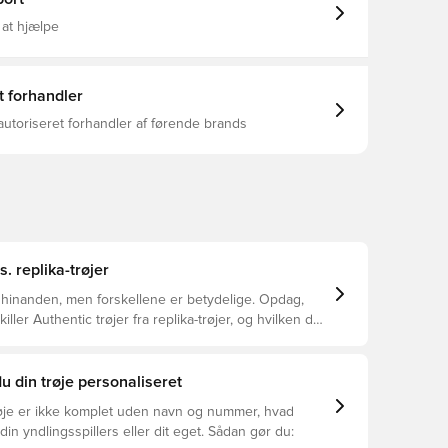
 at hjælpe
t forhandler
autoriseret forhandler af førende brands
s. replika-trøjer
 hinanden, men forskellene er betydelige. Opdag,
ller Authentic trøjer fra replika-trøjer, og hvilken der
or dig.
u din trøje personaliseret
øje er ikke komplet uden navn og nummer, hvad
din yndlingsspillers eller dit eget. Sådan gør du: