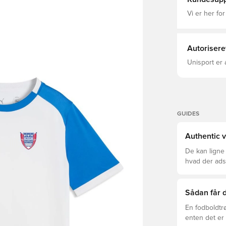
Vi er her for
Autorisere
Unisport er 
GUIDES
Authentic v
De kan ligne
hvad der adski
er den rette f
Sådan får d
En fodboldtr
enten det er 