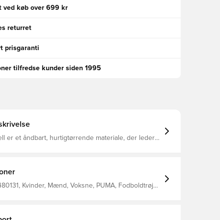
gt ved køb over 699 kr
s returret
t prisgaranti
oner tilfredse kunder siden 1995
krivelse
 er et åndbart, hurtigtørrende materiale, der leder
 kroppen, så du altid holdes tør, komfortabel og
entilerede mesh-indsatser på skuldrene forbedrer
 og komforten under aktivitet Skåret og syet rund
detaljer for en sikker og blød pasform Normal
ioner
orm Fremstillet af 100% genanvendt polyester.
480131, Kvinder, Mænd, Voksne, PUMA, Fodboldtrøjer,
 Hvid
ort