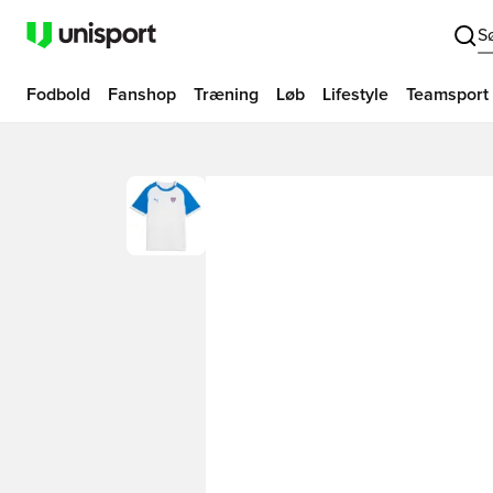
S
Fodbold
Fanshop
Træning
Løb
Lifestyle
Teamsport