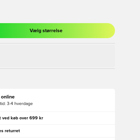
Vælg størrelse
l til at logge ind eller tilmelde dig som medlem
 online
id:
3-4 hverdage
gt ved køb over 699 kr
s returret