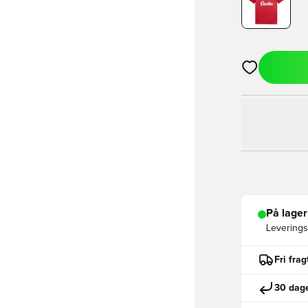
Åbner en Moda
På lager
Leveringst
Fri fra
30 dage