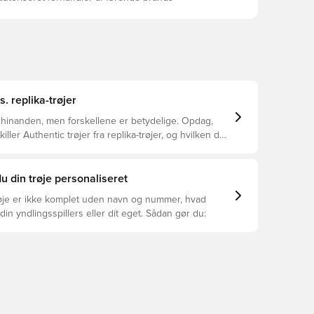
s. replika-trøjer
 hinanden, men forskellene er betydelige. Opdag,
ller Authentic trøjer fra replika-trøjer, og hvilken der
or dig.
u din trøje personaliseret
øje er ikke komplet uden navn og nummer, hvad
din yndlingsspillers eller dit eget. Sådan gør du: