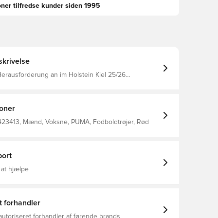
oner tilfredse kunder siden 1995
krivelse
erausforderung an im Holstein Kiel 25/26
ot. Mit der dryCELL Technologie von PUMA bleibst
er Druck kühl und trocken. Weich, atmungsaktiv und
edem Spielverlauf gemacht. Passform: Regulär
al Doubleface-Jacquard Länge: Regulär Ausschnitt:
ioner
schnitt Kurze Ärmel Bundhöhe: Mittel Branding-
A und dem Verein
423413, Mænd, Voksne, PUMA, Fodboldtrøjer, Rød
ort
 at hjælpe
t forhandler
autoriseret forhandler af førende brands