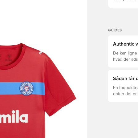
GUIDES
Authentic v
De kan ligne
hvad der adski
er den rette f
Sådan får d
En fodboldtr
enten det er 