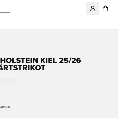
Åbner en Modal ti
HOLSTEIN KIEL 25/26
RTSTRIKOT
FARVER