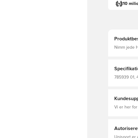
10 mili
Produktbes
Nimm jede H
Auswärtstrik
du auch unt
für Komfort bei j
Hauptmateri
Specifikat
Rundhalsaus
Details PUM
785939 01, 
Kundesupp
Vi er her for
Autorisere
Unisport er 