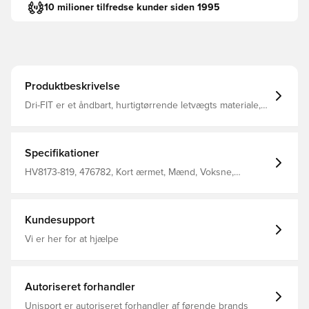
10 milioner tilfredse kunder siden 1995
Produktbeskrivelse
Dri-FIT er et åndbart, hurtigtørrende letvægts materiale,
der leder fugt væk fra kroppen, så du altid holdes tør,
komfortabel og fokuseret Mesh panelet på ryggen tilføjer
ventilation samt en øget åndbarhed Slim fit Fremstillet i
100% polyester.
Specifikationer
HV8173-819, 476782, Kort ærmet, Mænd, Voksne,
Fantrøjer, Nike, Fodboldtrøjer, This Product Is Made With
100% Recycled Polyester Fibers, Orange, Uden sok
Kundesupport
Vi er her for at hjælpe
Autoriseret forhandler
Unisport er autoriseret forhandler af førende brands