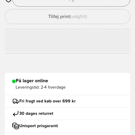
Åbner en Modal til at logge ind eller tilmelde dig som medlem
Tilføj print
(valgfrit)
På lager online
Leveringstid:
2-4 hverdage
Fri fragt ved køb over 699 kr
30 dages returret
Unisport prisgaranti