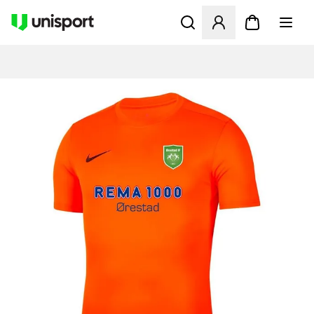
Åbner en Modal til at logge 