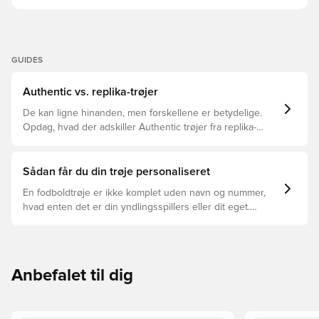
GUIDES
Authentic vs. replika-trøjer
De kan ligne hinanden, men forskellene er betydelige.
Opdag, hvad der adskiller Authentic trøjer fra replika-
trøjer, og hvilken der er den rette for dig.
Sådan får du din trøje personaliseret
En fodboldtrøje er ikke komplet uden navn og nummer,
hvad enten det er din yndlingsspillers eller dit eget.
Sådan gør du:
Anbefalet til dig