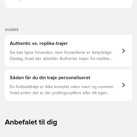
GUIDES
Authentic vs. replika-trøjer
De kan ligne hinanden, men forskellene er betydelige.
Opdag, hvad der adskiller Authentic trøjer fra replika-
trøjer, og hvilken der er den rette for dig.
Sådan får du din trøje personaliseret
En fodboldtrøje er ikke komplet uden navn og nummer,
hvad enten det er din yndlingsspillers eller dit eget.
Sådan gør du:
Anbefalet til dig