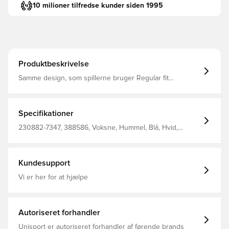
10 milioner tilfredse kunder siden 1995
Produktbeskrivelse
Samme design, som spillerne bruger Regular fit
Fremstillet i 100% polyester. Bemærk: Modellen er små i
størrelserne, hvorfor vi vil anbefale en størrelse større
end normalt.
Specifikationer
230882-7347, 388586, Voksne, Hummel, Blå, Hvid,
Mænd, Fodboldtrøjer, Hjemmebanesæt, Fantrøjer,
2025/26, Lange ærmer
Kundesupport
Vi er her for at hjælpe
Autoriseret forhandler
Unisport er autoriseret forhandler af førende brands