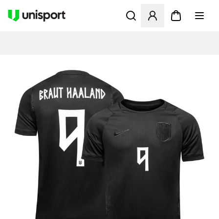
Åbner en Modal til at logge 