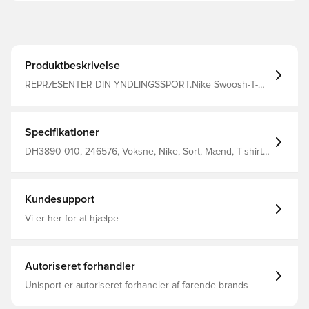
Produktbeskrivelse
REPRÆSENTER DIN YNDLINGSSPORT.Nike Swoosh-T-
shirten lader dig vise din kærlighed til spillet i blød
bomuld for varig
komfort.ProduktoplysningerStandardpasform giver en
afslappet og fri fornemmelse100%
Specifikationer
bomuldMaskinvaskImporteret"
DH3890-010, 246576, Voksne, Nike, Sort, Mænd, T-shirts,
Kort ærmet
Kundesupport
Vi er her for at hjælpe
Autoriseret forhandler
Unisport er autoriseret forhandler af førende brands