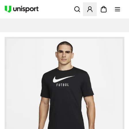
Åbner en Modal til at logge 