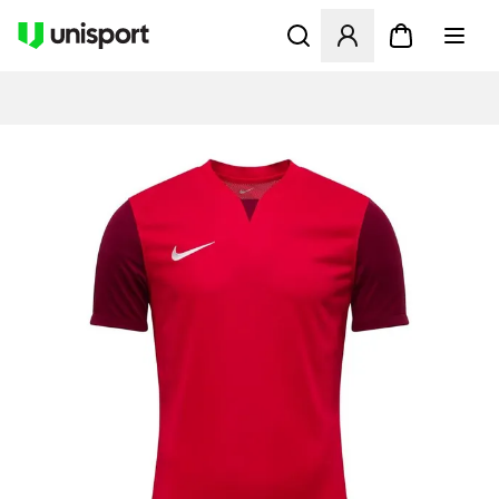
Åbner en Modal til at logge 