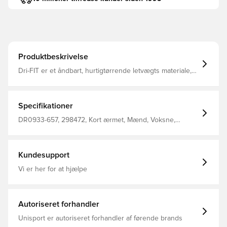
Produktbeskrivelse
Dri-FIT er et åndbart, hurtigtørrende letvægts materiale,
der leder fugt væk fra kroppen, så du altid holdes tør,
komfortabel og fokuseret Regular fit Fremstillet i 100%
genanvendt polyester.
Specifikationer
DR0933-657, 298472, Kort ærmet, Mænd, Voksne,
Fodboldtrøjer, Fantrøjer, Nike, Rød, 100% Polyester
Kundesupport
Vi er her for at hjælpe
Autoriseret forhandler
Unisport er autoriseret forhandler af førende brands