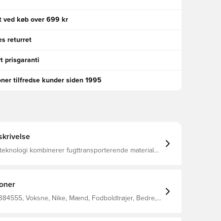
gt ved køb over 699 kr
s returret
t prisgaranti
oner tilfredse kunder siden 1995
krivelse
teknologi kombinerer fugttransporterende materialer
t teknologi og funktioner, der holder dig tør,
 og fokuseret hele tiden Mesh sidepaneler Premium
 Slank pasform for et skræddersyet look 100%
ioner
 384555, Voksne, Nike, Mænd, Fodboldtrøjer, Bedre,
100% Polyester, Sort