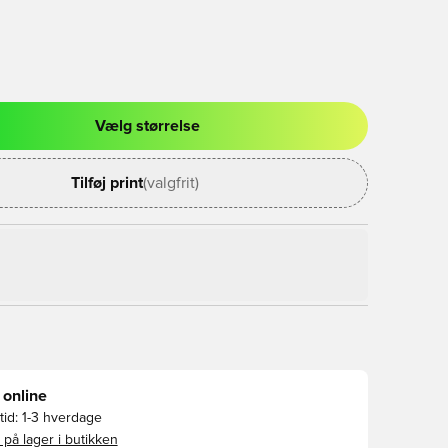
Vælg størrelse
l til at logge ind eller tilmelde dig som medlem
Tilføj print
(valgfrit)
 online
id:
1-3 hverdage
 på lager i butikken