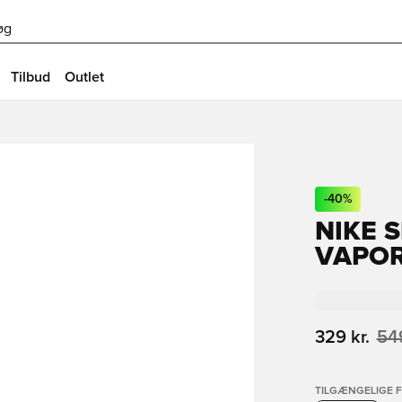
øg
Tilbud
Outlet
-
40
%
NIKE S
VAPOR
329 kr.
549
TILGÆNGELIGE 