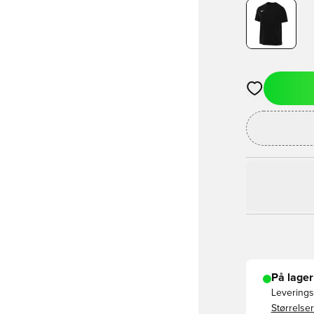
Åbner en Moda
På lager
Leveringst
Størrelser