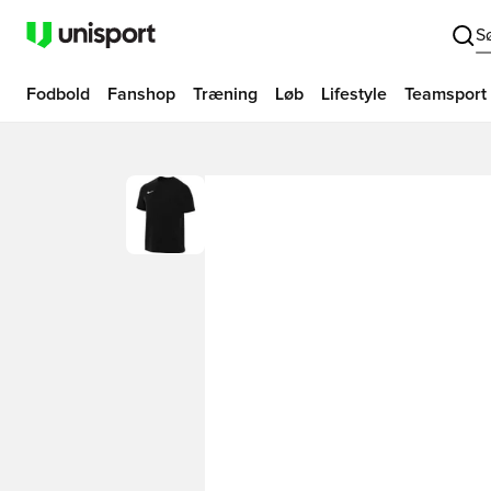
S
Fodbold
Fanshop
Træning
Løb
Lifestyle
Teamsport