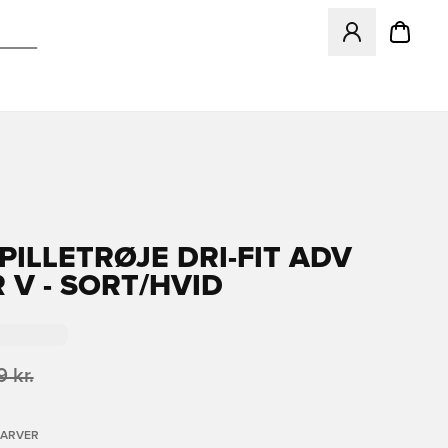
Åbner en Modal ti
PILLETRØJE DRI-FIT ADV
 V - SORT/HVID
 kr.
FARVER