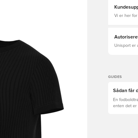
Kundesupp
Vi er her for
Autorisere
Unisport er 
GUIDES
Sådan får d
En fodboldtr
enten det er 