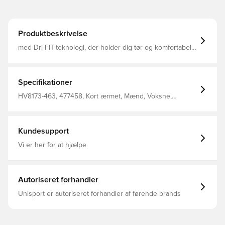
Produktbeskrivelse
med Dri-FIT-teknologi, der holder dig tør og komfortabel.
meshpaneler for øget ventilation. Slim fit. Fremstillet af
100% genanvendt polyester.
Specifikationer
HV8173-463, 477458, Kort ærmet, Mænd, Voksne,
Fantrøjer, Nike, Fodboldtrøjer, This Product Is Made With
100% Recycled Polyester Fibers, Blå
Kundesupport
Vi er her for at hjælpe
Autoriseret forhandler
Unisport er autoriseret forhandler af førende brands