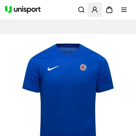
Åbner en Modal til at logge 