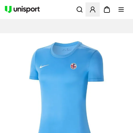
Åbner en Modal til at logge 