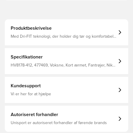
Produktbeskrivelse
Med Dri-FIT teknologi, der holder dig tør og komfortabel.
Meshpaneler for øget åndbarhed. Slim fit. Fremstillet af
100% genanvendt polyester.
Specifikationer
HV8178-412, 477469, Voksne, Kort ærmet, Fantrøjer, Nike,
Fodboldtrøjer, This Product Is Made With 100% Recycled
Polyester Fibers, Kvinder, Blå
Kundesupport
Vi er her for at hjælpe
Autoriseret forhandler
Unisport er autoriseret forhandler af førende brands