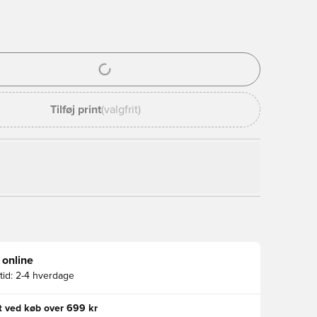
l til at logge ind eller tilmelde dig som medlem
Tilføj print
(valgfrit)
 online
id:
2-4 hverdage
gt ved køb over 699 kr