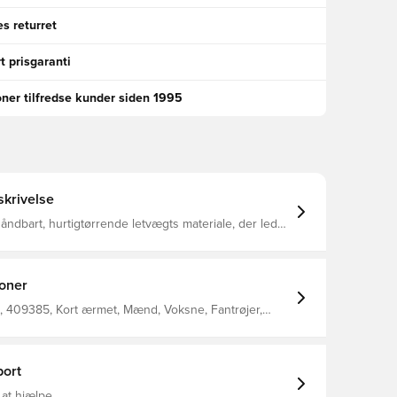
s returret
t prisgaranti
oner tilfredse kunder siden 1995
krivelse
t åndbart, hurtigtørrende letvægts materiale, der leder
 kroppen, så du altid holdes tør, komfortabel og
sh panelet på ryggen tilføjer ventilation samt en
øget åndbarhed Slim fit Fremstillet i 100% polyester.
ioner
 409385, Kort ærmet, Mænd, Voksne, Fantrøjer,
Fodboldtrøjer, This Product Is Made With 100%
lyester Fibers
ort
 at hjælpe