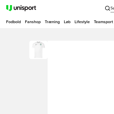
S
Fodbold
Fanshop
Træning
Løb
Lifestyle
Teamsport