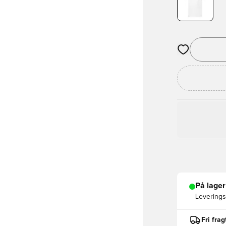
Åbner en Moda
På lager
Leveringst
Fri fra