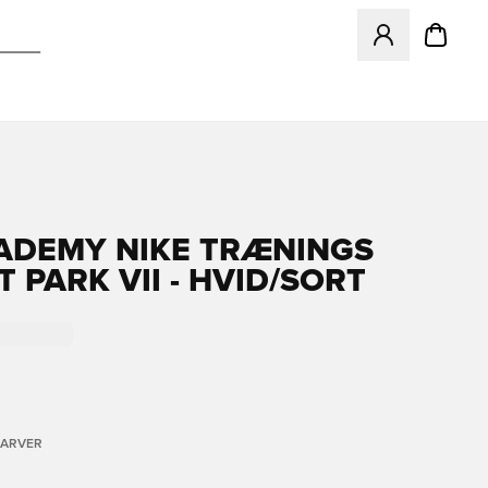
Åbner en Modal ti
ADEMY NIKE TRÆNINGS
T PARK VII - HVID/SORT
FARVER