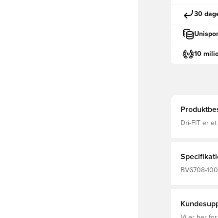
30 dage
Unispor
10 mili
Produktbes
Dri-FIT er e
fugt væk fra
fokuseret Me
Specifikat
BV6708-100,
Nike, Hvid, 
Recycled Po
Kundesupp
Vi er her for