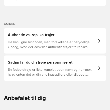
GUIDES
Authentic vs. replika-trøjer
De kan ligne hinanden, men forskellene er betydelige.
Opdag, hvad der adskiller Authentic trøjer fra replika-
trøjer, og hvilken der er den rette for dig.
Sådan får du din trøje personaliseret
En fodboldtrøje er ikke komplet uden navn og nummer,
hvad enten det er din yndlingsspillers eller dit eget.
Sådan gør du:
Anbefalet til dig