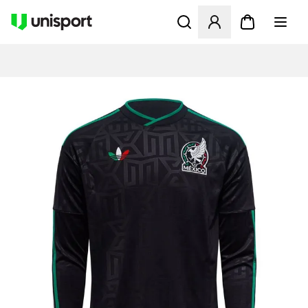
Åbner en Modal til at logge 