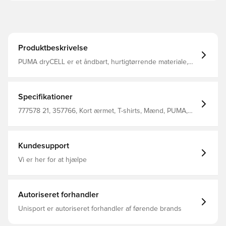
Produktbeskrivelse
PUMA dryCELL er et åndbart, hurtigtørrende materiale,
der leder fugt væk fra kroppen, så du altid holdes tør,
komfortabel og fokuseret Samme design, som spillerne
varmer op i Regular fit Fremstillet i 86% polyester og 14%
elastan.
Specifikationer
777578 21, 357766, Kort ærmet, T-shirts, Mænd, PUMA,
Voksne, Blå, Sølv, Outer Material: 100% Polyester; Rib:
97% Polyester, 3% Elastane
Kundesupport
Vi er her for at hjælpe
Autoriseret forhandler
Unisport er autoriseret forhandler af førende brands