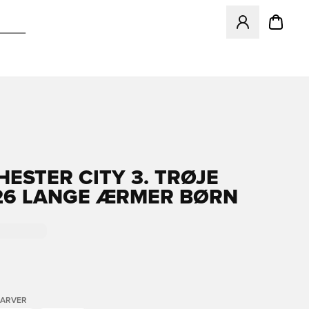
Åbner en Modal ti
ESTER CITY 3. TRØJE
26 LANGE ÆRMER BØRN
FARVER