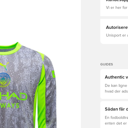
bærer det i din eg
regnen ikke s
Vi er her for
og tag byens 
DryCell er e
væk fra krop
Samme desig
Autorisere
Fremstillet 
Unisport er 
GUIDES
Authentic v
De kan ligne
hvad der adski
er den rette f
Sådan får d
En fodboldtr
enten det er 