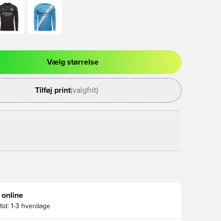
Vælg størrelse
l til at logge ind eller tilmelde dig som medlem
Tilføj print
(valgfrit)
 online
id:
1-3 hverdage