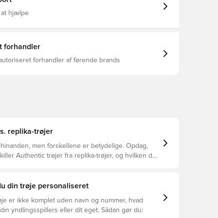
en femmandskamp. I Manchester stopper
pillet - det giver næring til det. Tag tredjetrøjen på,
 at hjælpe
hjerte med, uanset hvor spillet fører dig hen. PUMA
t åndbart, hurtigtørrende materiale, der leder fugt
pen, så du altid holdes tør, komfortabel og fokuseret
n, som spillerne bruger Almindelig pasform
t forhandler
af 100% polyester.
autoriseret forhandler af førende brands
s. replika-trøjer
 hinanden, men forskellene er betydelige. Opdag,
ller Authentic trøjer fra replika-trøjer, og hvilken der
or dig.
u din trøje personaliseret
øje er ikke komplet uden navn og nummer, hvad
din yndlingsspillers eller dit eget. Sådan gør du: