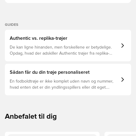
GUIDES
Authentic vs. replika-trøjer
De kan ligne hinanden, men forskellene er betydelige.
Opdag, hvad der adskiller Authentic trøjer fra replika-
trøjer, og hvilken der er den rette for dig.
Sådan får du din trøje personaliseret
En fodboldtrøje er ikke komplet uden navn og nummer,
hvad enten det er din yndlingsspillers eller dit eget.
Sådan gør du:
Anbefalet til dig