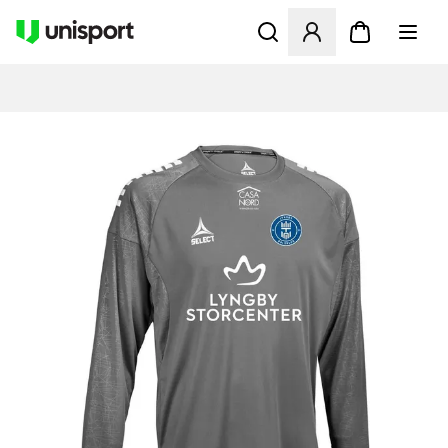
Åbner en Modal til at logge 