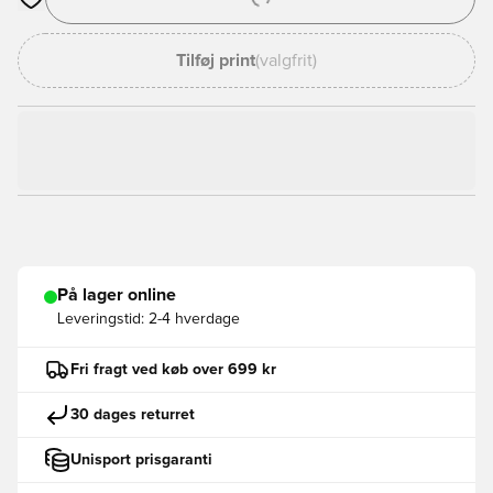
Åbner en Modal til at logge ind eller tilmelde dig som medlem
Tilføj print
(valgfrit)
På lager online
Leveringstid:
2-4 hverdage
Fri fragt ved køb over 699 kr
30 dages returret
Unisport prisgaranti