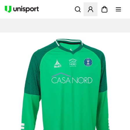
Åbner en Modal til at logge 