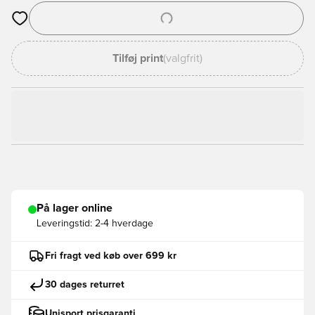
Åbner en Modal til at logge ind eller tilmelde dig som medlem
Tilføj print
(valgfrit)
På lager online
Leveringstid:
2-4 hverdage
Fri fragt ved køb over 699 kr
30 dages returret
Unisport prisgaranti