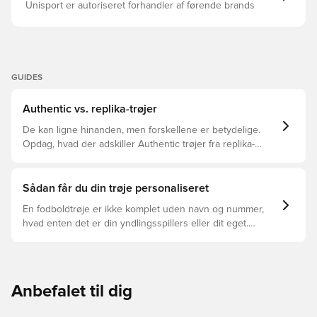
Unisport er autoriseret forhandler af førende brands
GUIDES
Authentic vs. replika-trøjer
De kan ligne hinanden, men forskellene er betydelige.
Opdag, hvad der adskiller Authentic trøjer fra replika-
trøjer, og hvilken der er den rette for dig.
Sådan får du din trøje personaliseret
En fodboldtrøje er ikke komplet uden navn og nummer,
hvad enten det er din yndlingsspillers eller dit eget.
Sådan gør du:
Anbefalet til dig