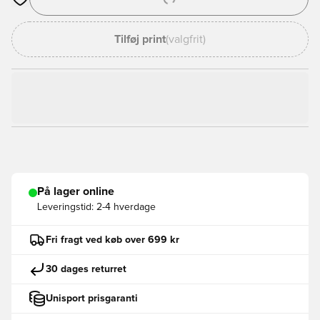
Åbner en Modal til at logge ind eller tilmelde dig som medlem
Tilføj print
(valgfrit)
På lager online
Leveringstid:
2-4 hverdage
Fri fragt ved køb over 699 kr
30 dages returret
Unisport prisgaranti