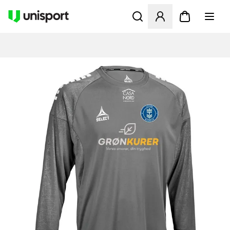
Åbner en Modal til at logge 