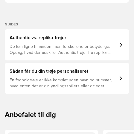
GUIDES
Authentic vs. replika-trøjer
De kan ligne hinanden, men forskellene er betydelige.
Opdag, hvad der adskiller Authentic trøjer fra replika-
trøjer, og hvilken der er den rette for dig.
Sådan får du din trøje personaliseret
En fodboldtrøje er ikke komplet uden navn og nummer,
hvad enten det er din yndlingsspillers eller dit eget.
Sådan gør du:
Anbefalet til dig