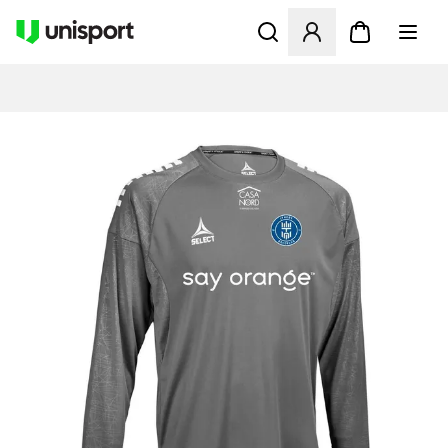
Åbner en Modal til at logge 