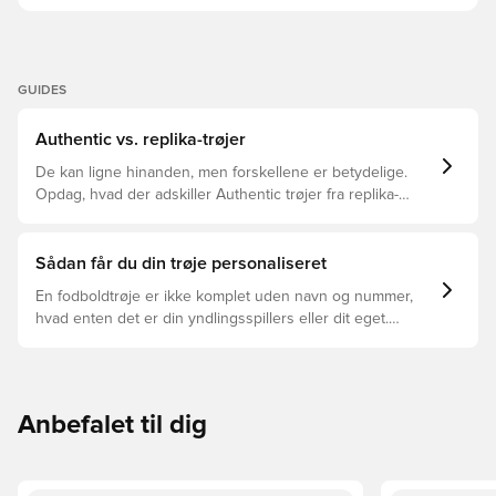
GUIDES
Authentic vs. replika-trøjer
De kan ligne hinanden, men forskellene er betydelige.
Opdag, hvad der adskiller Authentic trøjer fra replika-
trøjer, og hvilken der er den rette for dig.
Sådan får du din trøje personaliseret
En fodboldtrøje er ikke komplet uden navn og nummer,
hvad enten det er din yndlingsspillers eller dit eget.
Sådan gør du:
Anbefalet til dig