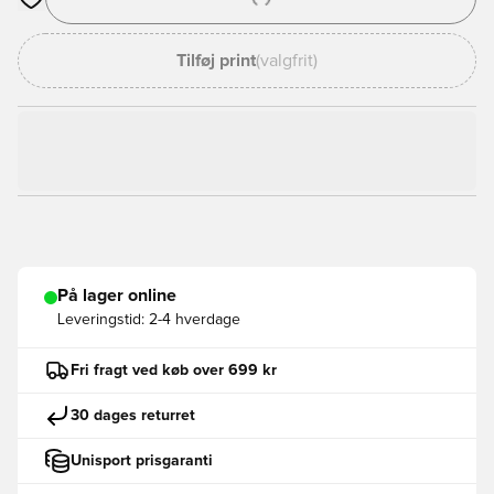
Åbner en Modal til at logge ind eller tilmelde dig som medlem
Tilføj print
(valgfrit)
På lager online
Leveringstid:
2-4 hverdage
Fri fragt ved køb over 699 kr
30 dages returret
Unisport prisgaranti