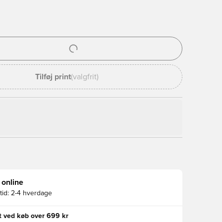
l til at logge ind eller tilmelde dig som medlem
Tilføj print
(valgfrit)
 online
id:
2-4 hverdage
gt ved køb over 699 kr