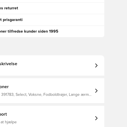
s returret
t prisgaranti
oner tilfredse kunder siden 1995
krivelse
ioner
391783, Select, Voksne, Fodboldtrøjer, Lange ærmer,
ort
 at hjælpe