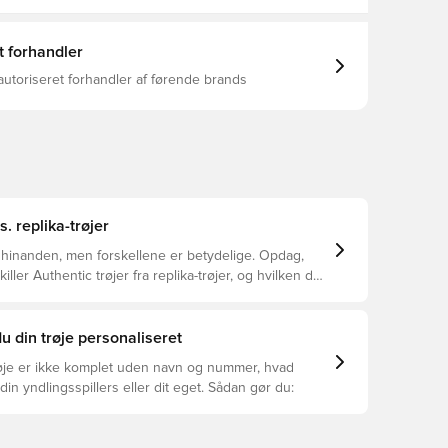
t forhandler
autoriseret forhandler af førende brands
s. replika-trøjer
 hinanden, men forskellene er betydelige. Opdag,
ller Authentic trøjer fra replika-trøjer, og hvilken der
or dig.
u din trøje personaliseret
øje er ikke komplet uden navn og nummer, hvad
din yndlingsspillers eller dit eget. Sådan gør du: