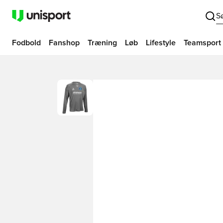
S
Fodbold
Fanshop
Træning
Løb
Lifestyle
Teamsport