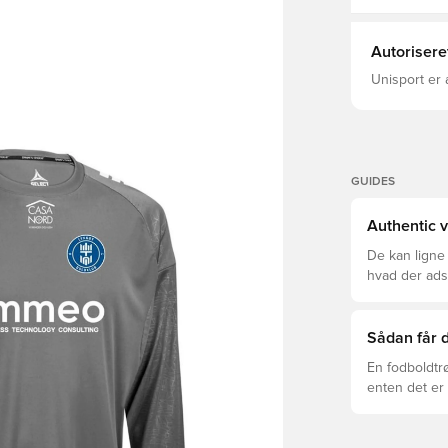
Autorisere
Unisport er 
GUIDES
Authentic v
De kan ligne
hvad der adski
er den rette f
Sådan får d
En fodboldtr
enten det er 