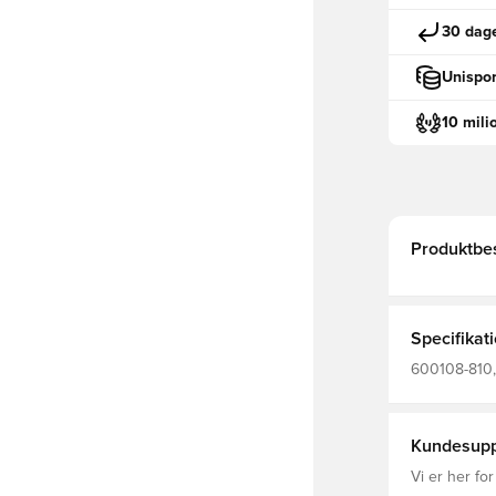
30 dage
Unispor
10 mili
Produktbes
Specifikat
600108-810, 
Grå, Mænd
Kundesupp
Vi er her for