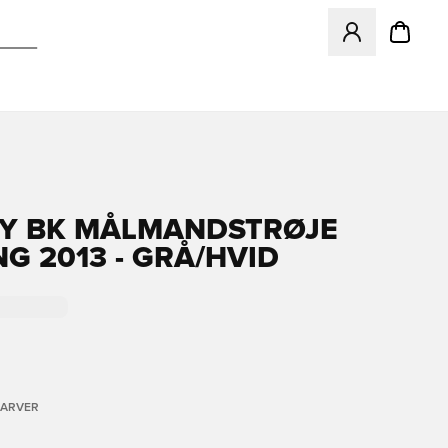
Åbner en Modal ti
Y BK MÅLMANDSTRØJE
G 2013 - GRÅ/HVID
FARVER