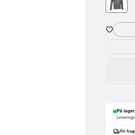
Åbner en Moda
På lager
Leveringst
Fri fra