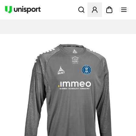
Åbner en Modal til at logge 