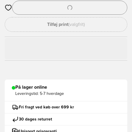
Åbner en Modal til at logge ind eller tilmelde dig som medlem
Tilføj print
(valgfrit)
På lager online
Leveringstid:
5-7 hverdage
Fri fragt ved køb over 699 kr
30 dages returret
Unisport prisgaranti