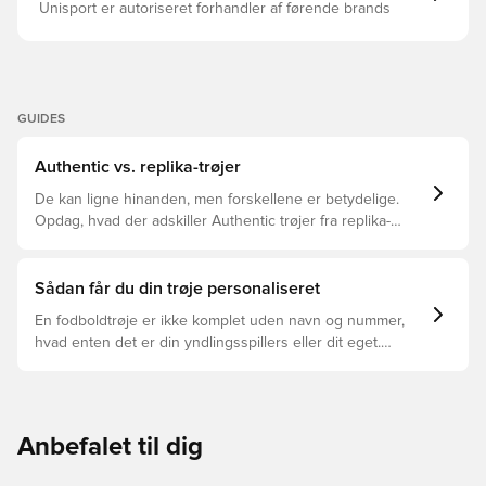
Unisport er autoriseret forhandler af førende brands
GUIDES
Authentic vs. replika-trøjer
De kan ligne hinanden, men forskellene er betydelige.
Opdag, hvad der adskiller Authentic trøjer fra replika-
trøjer, og hvilken der er den rette for dig.
Sådan får du din trøje personaliseret
En fodboldtrøje er ikke komplet uden navn og nummer,
hvad enten det er din yndlingsspillers eller dit eget.
Sådan gør du:
Anbefalet til dig