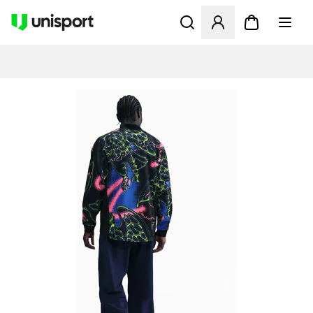
Åbner en Modal til at logge 