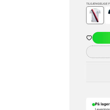
TILGÆNGELIGE 
Åbner en Moda
På lager
Leveringst