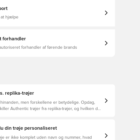
 udebanesæt fra 1970'erne båret af folk som Colin
ort
æk fra kroppen, så du altid holdes tør, komfortabel og
amme design, som spillerne bruger Regelmæssig
 at hjælpe
orm Fremstillet af 100% polyester.
t forhandler
autoriseret forhandler af førende brands
s. replika-trøjer
 hinanden, men forskellene er betydelige. Opdag,
ller Authentic trøjer fra replika-trøjer, og hvilken der
or dig.
u din trøje personaliseret
øje er ikke komplet uden navn og nummer, hvad