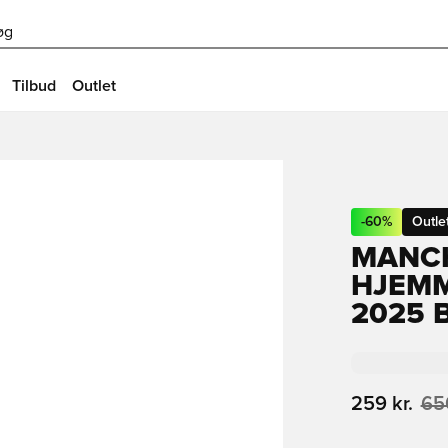
øg
Tilbud
Outlet
-
60
%
Outle
MANCH
HJEMM
2025 
259 kr.
650