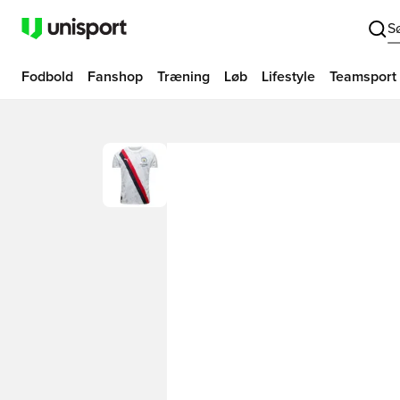
S
Fodbold
Fanshop
Træning
Løb
Lifestyle
Teamsport