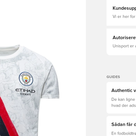
kloden siden
Bell. PUMA DryCell er et åndbart, hurtigtørrende materiale, der
Kundesupp
leder fugt v
fokuseret S
Vi er her for
pasf
Autorisere
Unisport er 
GUIDES
Authentic v
De kan ligne
hvad der adski
er den rette f
Sådan får d
En fodboldtr