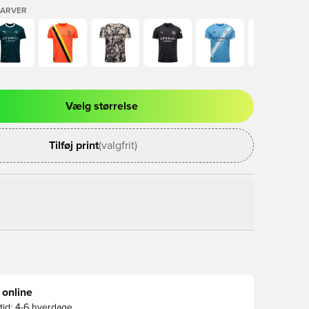
FARVER
Vælg størrelse
l til at logge ind eller tilmelde dig som medlem
Tilføj print
(valgfrit)
 online
id:
4-6 hverdage