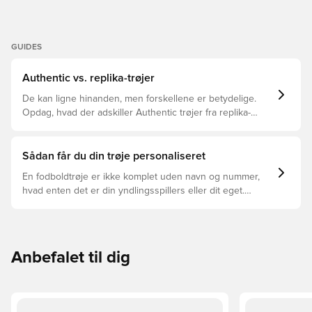
GUIDES
Authentic vs. replika-trøjer
De kan ligne hinanden, men forskellene er betydelige.
Opdag, hvad der adskiller Authentic trøjer fra replika-
trøjer, og hvilken der er den rette for dig.
Sådan får du din trøje personaliseret
En fodboldtrøje er ikke komplet uden navn og nummer,
hvad enten det er din yndlingsspillers eller dit eget.
Sådan gør du:
Anbefalet til dig