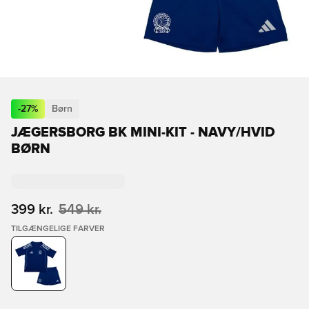
-
27
%
Børn
JÆGERSBORG BK MINI-KIT - NAVY/HVID
BØRN
399 kr.
549 kr.
TILGÆNGELIGE FARVER