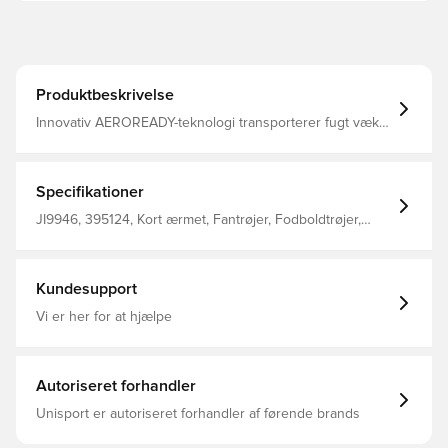
Produktbeskrivelse
Innovativ AEROREADY-teknologi transporterer fugt væk
fra din krop og efterlader dig komfortabel, tør og kølig
rund hals Normal pasform 100% genanvendt polyester
Specifikationer
JI9946, 395124, Kort ærmet, Fantrøjer, Fodboldtrøjer,
Mænd, Kvinder, adidas, Børn, 2024/25, Blå
Kundesupport
Vi er her for at hjælpe
Autoriseret forhandler
Unisport er autoriseret forhandler af førende brands