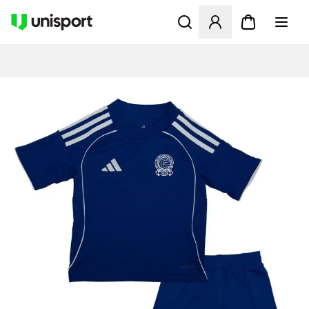
Åbner en Modal til at logge 