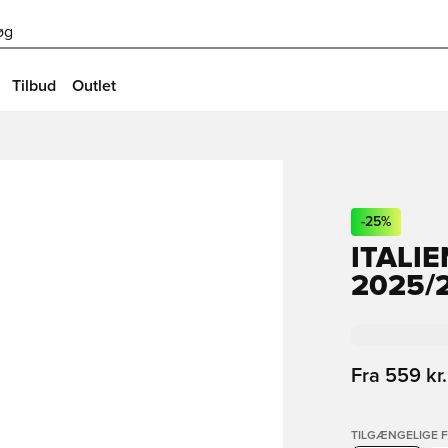
øg
Tilbud
Outlet
-
25
%
ITALI
2025/
Fra
559 kr.
TILGÆNGELIGE 