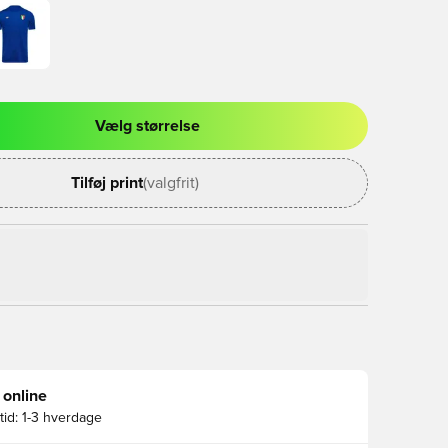
Vælg størrelse
l til at logge ind eller tilmelde dig som medlem
Tilføj print
(valgfrit)
 online
id:
1-3 hverdage