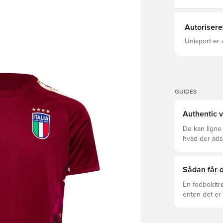
CLIMACOOL-
Autorisere
Unisport er 
GUIDES
Authentic v
De kan ligne
hvad der adski
er den rette f
Sådan får d
En fodboldtr
enten det er 