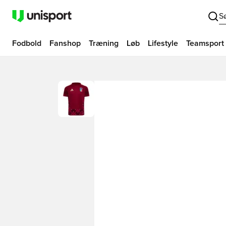
S
Fodbold
Fanshop
Træning
Løb
Lifestyle
Teamsport