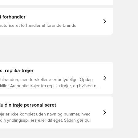
teknologi
t forhandler
autoriseret forhandler af førende brands
s. replika-trøjer
 hinanden, men forskellene er betydelige. Opdag,
ller Authentic trøjer fra replika-trøjer, og hvilken der
or dig.
u din trøje personaliseret
øje er ikke komplet uden navn og nummer, hvad
din yndlingsspillers eller dit eget. Sådan gør du: