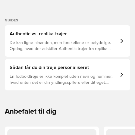
GUIDES
Authentic vs. replika-trøjer
De kan ligne hinanden, men forskellene er betydelige.
Opdag, hvad der adskiller Authentic trøjer fra replika-
trøjer, og hvilken der er den rette for dig.
Sådan får du din trøje personaliseret
En fodboldtrøje er ikke komplet uden navn og nummer,
hvad enten det er din yndlingsspillers eller dit eget.
Sådan gør du:
Anbefalet til dig