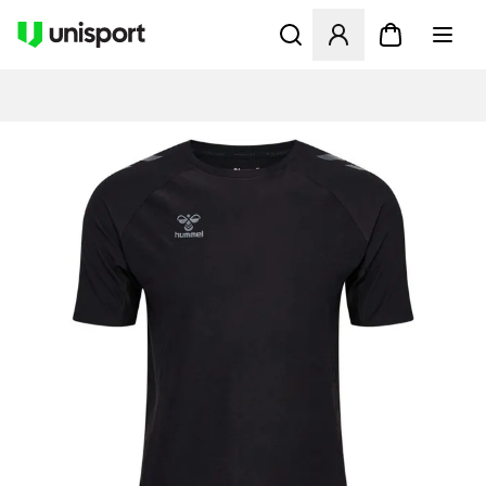
Åbner en Modal til at logge 