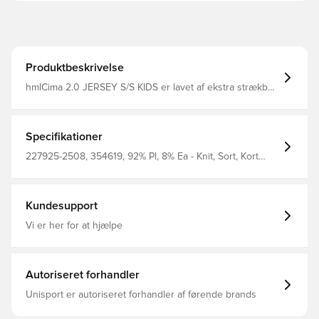
Produktbeskrivelse
hmlCima 2.0 JERSEY S/S KIDS er lavet af ekstra strækbart
stof for at forbedre bevægelighed og komfort. Den har
en normal pasform, et hummel-logo og en peachet
overflade for en ultrablød håndfølelse - hvilket sikrer, at
børnene forbliver komfortable og smidige under leg.
Specifikationer
227925-2508, 354619, 92% Pl, 8% Ea - Knit, Sort, Kort
ærmet, Fodboldtrøjer, Hummel, Børn
Kundesupport
Vi er her for at hjælpe
Autoriseret forhandler
Unisport er autoriseret forhandler af førende brands