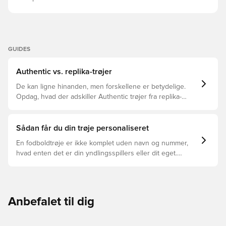
GUIDES
Authentic vs. replika-trøjer
De kan ligne hinanden, men forskellene er betydelige.
Opdag, hvad der adskiller Authentic trøjer fra replika-
trøjer, og hvilken der er den rette for dig.
Sådan får du din trøje personaliseret
En fodboldtrøje er ikke komplet uden navn og nummer,
hvad enten det er din yndlingsspillers eller dit eget.
Sådan gør du:
Anbefalet til dig