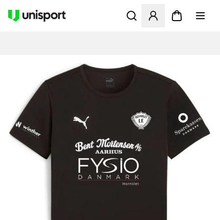
Åbner en Modal til at logge 