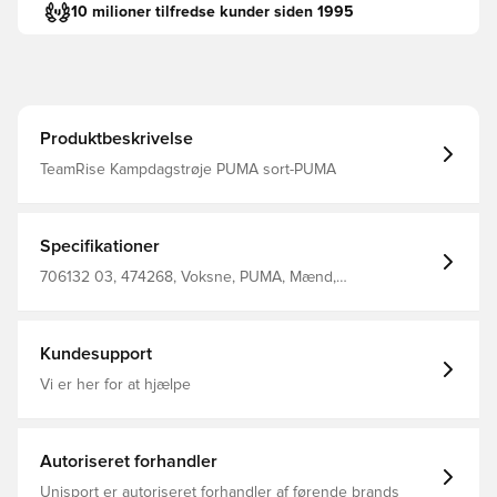
10 milioner tilfredse kunder siden 1995
Produktbeskrivelse
TeamRise Kampdagstrøje PUMA sort-PUMA
Specifikationer
706132 03, 474268, Voksne, PUMA, Mænd,
Fodboldtrøjer, Kort ærmet, Sort, 100% Polyester, Uden
sok
Kundesupport
Vi er her for at hjælpe
Autoriseret forhandler
Unisport er autoriseret forhandler af førende brands