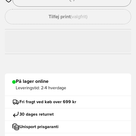
Åbner en Modal til at logge ind eller tilmelde dig som medlem
Tilføj print
(valgfrit)
På lager online
Leveringstid:
2-4 hverdage
Fri fragt ved køb over 699 kr
30 dages returret
Unisport prisgaranti