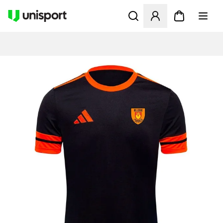
Åbner en Modal til at logge 