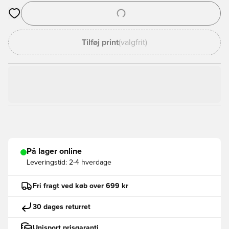
Åbner en Modal til at logge ind eller tilmelde dig som medlem
Tilføj print
(valgfrit)
På lager online
Leveringstid:
2-4 hverdage
Fri fragt ved køb over 699 kr
30 dages returret
Unisport prisgaranti