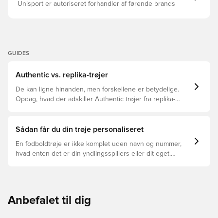
Unisport er autoriseret forhandler af førende brands
GUIDES
Authentic vs. replika-trøjer
De kan ligne hinanden, men forskellene er betydelige.
Opdag, hvad der adskiller Authentic trøjer fra replika-
trøjer, og hvilken der er den rette for dig.
Sådan får du din trøje personaliseret
En fodboldtrøje er ikke komplet uden navn og nummer,
hvad enten det er din yndlingsspillers eller dit eget.
Sådan gør du:
Anbefalet til dig