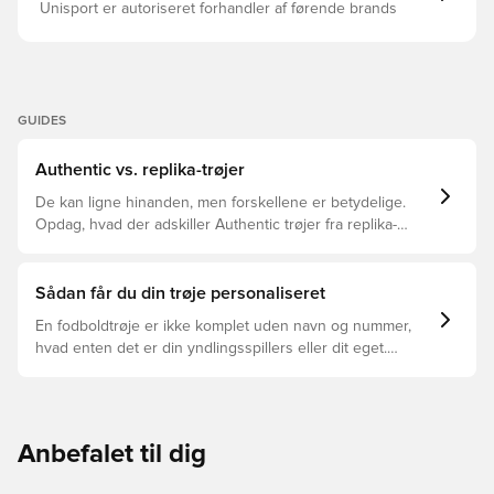
Unisport er autoriseret forhandler af førende brands
GUIDES
Authentic vs. replika-trøjer
De kan ligne hinanden, men forskellene er betydelige.
Opdag, hvad der adskiller Authentic trøjer fra replika-
trøjer, og hvilken der er den rette for dig.
Sådan får du din trøje personaliseret
En fodboldtrøje er ikke komplet uden navn og nummer,
hvad enten det er din yndlingsspillers eller dit eget.
Sådan gør du:
Anbefalet til dig