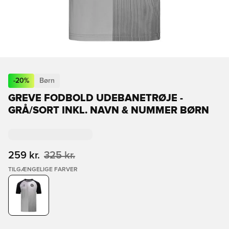
-
20
%
Børn
GREVE FODBOLD UDEBANETRØJE -
GRÅ/SORT INKL. NAVN & NUMMER BØRN
259 kr.
325 kr.
TILGÆNGELIGE FARVER