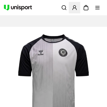
Åbner en Modal til at logge 