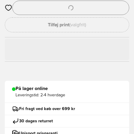
Åbner en Modal til at logge ind eller tilmelde dig som medlem
Tilføj print
(valgfrit)
På lager online
Leveringstid:
2-4 hverdage
Fri fragt ved køb over 699 kr
30 dages returret
Unisport prisgaranti