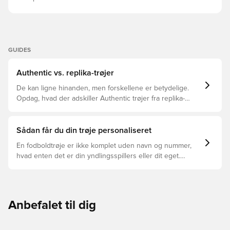
GUIDES
Authentic vs. replika-trøjer
De kan ligne hinanden, men forskellene er betydelige.
Opdag, hvad der adskiller Authentic trøjer fra replika-
trøjer, og hvilken der er den rette for dig.
Sådan får du din trøje personaliseret
En fodboldtrøje er ikke komplet uden navn og nummer,
hvad enten det er din yndlingsspillers eller dit eget.
Sådan gør du:
Anbefalet til dig