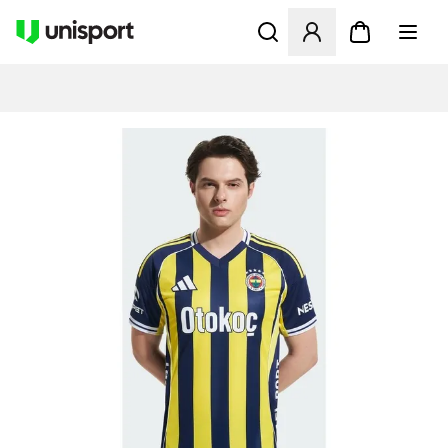
Åbner en Modal til at logge 