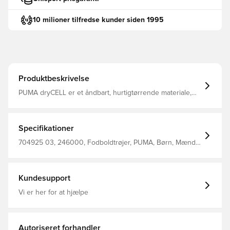
10 milioner tilfredse kunder siden 1995
Produktbeskrivelse
PUMA dryCELL er et åndbart, hurtigtørrende materiale,
der leder fugt væk fra kroppen, så du altid holdes tør og
komfortabel Raglanærmer med mesh paneler, hvilket
giver fuld bevægelsesfrihed og øget åndbarhed Regular
fit Fremstillet i 100% genanvendt polyester
Specifikationer
704925 03, 246000, Fodboldtrøjer, PUMA, Børn, Mænd,
PUMA Liga, Kort ærmet, Sort, Main Material 1: 100%
Polyester Recycled - Interlock - 140.00 G/M² - Piece Dyed
- Chemical- Wicking (Bio-Based) - Drycell (Fun/001)
Kundesupport
Vi er her for at hjælpe
Autoriseret forhandler