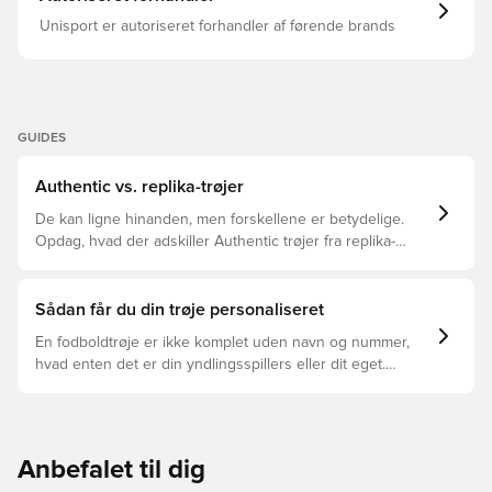
Unisport er autoriseret forhandler af førende brands
GUIDES
Authentic vs. replika-trøjer
De kan ligne hinanden, men forskellene er betydelige.
Opdag, hvad der adskiller Authentic trøjer fra replika-
trøjer, og hvilken der er den rette for dig.
Sådan får du din trøje personaliseret
En fodboldtrøje er ikke komplet uden navn og nummer,
hvad enten det er din yndlingsspillers eller dit eget.
Sådan gør du:
Anbefalet til dig