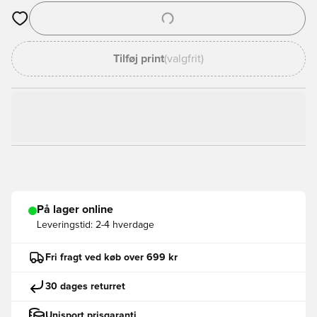
Åbner en Modal til at logge ind eller tilmelde dig som medlem
Tilføj print
(valgfrit)
På lager online
Leveringstid:
2-4 hverdage
Fri fragt ved køb over 699 kr
30 dages returret
Unisport prisgaranti