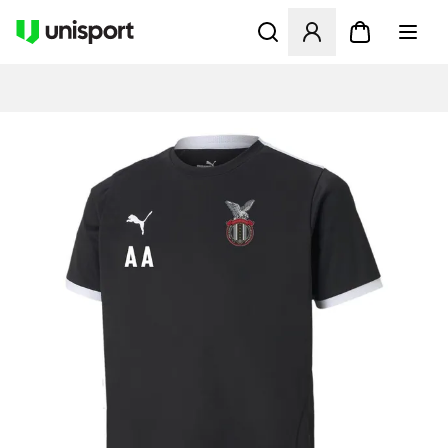
Åbner en Modal til at logge 