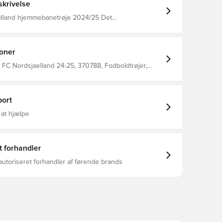
krivelse
lland hjemmebanetrøje 2024/25 Det
dske mandskabs hjemmebanetrøje fra Nike.
ioner
FC Nordsjaelland 24-25, 370788, Fodboldtrøjer,
øjer, Kort ærmet, Rød, Hjemmebanesæt, Mænd,
s Product Is Made With 100% Recycled Polyester
4/25
ort
 at hjælpe
t forhandler
autoriseret forhandler af førende brands