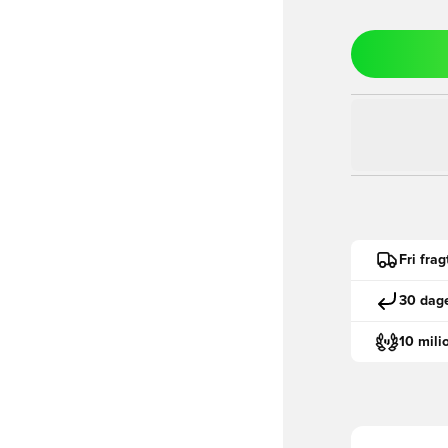
Fri fra
30 dage
10 mili