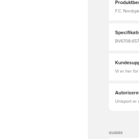
Produktbes
F.C. Nordsjæ
Nordsjællan
Specifikat
BV6708-657 
Nike, Fantr
Voksne, Thi
Fibers, 202
Kundesupp
Vi er her for
Autorisere
Unisport er 
GUIDES