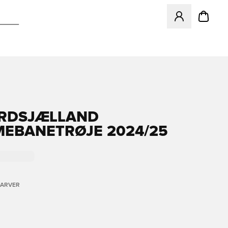
Åbner en Modal ti
RDSJÆLLAND
EBANETRØJE 2024/25
FARVER