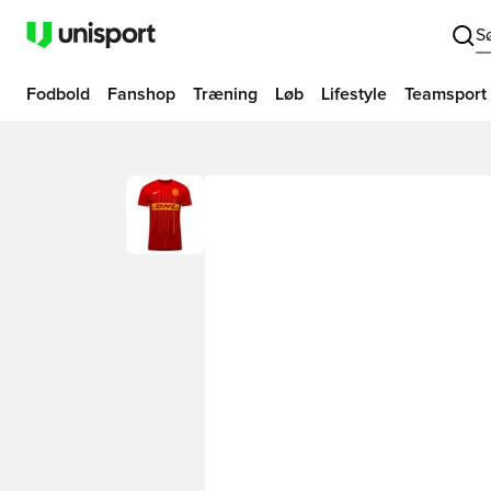
S
Fodbold
Fanshop
Træning
Løb
Lifestyle
Teamsport