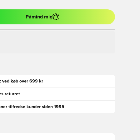
Påmind mig
gt ved køb over 699 kr
s returret
oner tilfredse kunder siden 1995