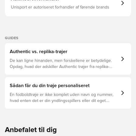
Unisport er autoriseret forhandler af førende brands
GUIDES
Authentic vs. replika-trøjer
De kan ligne hinanden, men forskellene er betydelige.
Opdag, hvad der adskiller Authentic trøjer fra replika-
trøjer, og hvilken der er den rette for dig.
Sådan får du din trøje personaliseret
En fodboldtrøje er ikke komplet uden navn og nummer,
hvad enten det er din yndlingsspillers eller dit eget.
Sådan gør du:
Anbefalet til dig