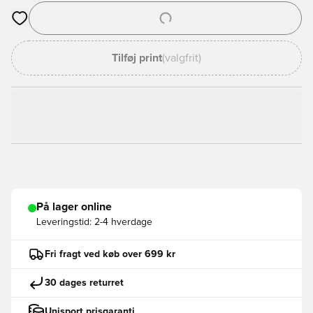
Åbner en Modal til at logge ind eller tilmelde dig som medlem
Tilføj print
(valgfrit)
På lager online
Leveringstid:
2-4 hverdage
Fri fragt ved køb over 699 kr
30 dages returret
Unisport prisgaranti