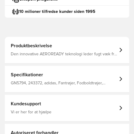
10 milioner tilfredse kunder siden 1995
Produktbeskrivelse
Den innovative AEROREADY teknologi leder fugt væk fra
kroppen, så du efterlades komfortabel, tør og afkølet
Modellen er lavet med Primegreen, som er højtydende,
genanvendte materialer og tøj af dette har minimum 40%
genanvendt indhold Rund ribhals Regular fit Fremstillet i
Specifikationer
100% genanvendt polyester. Denne overdel kommer
med Unisport i nakken.
GN5794, 243372, adidas, Fantrøjer, Fodboldtrøjer,
Målmandssæt, Børn, Mænd, Sort, Gul, Lange ærmer
Kundesupport
Vi er her for at hjælpe
Autoriseret forhandler