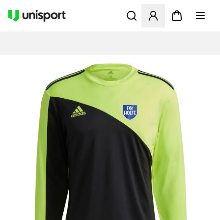
Åbner en Modal til at logge 