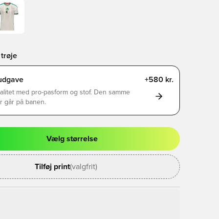
trøje
rudgave
+580 kr.
alitet med pro-pasform og stof. Den samme
er går på banen.
Vælg størrelse
l til at logge ind eller tilmelde dig som medlem
Tilføj print
(valgfrit)