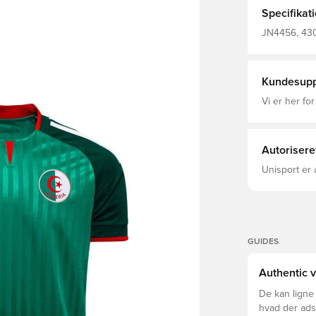
af glat jacq
Specifikat
behagelig dæ
transportere
JN4456, 430
præstere ud
Fodboldtrøje
syet et nati
uanset om du
udesejr på l
Kundesupp
historie. Almindelig pasform Rund hals Hovedmateriale: 100%
Polyester(1
Vi er her for
teknologi
Autorisere
Unisport er 
GUIDES
Authentic v
De kan ligne
hvad der adski