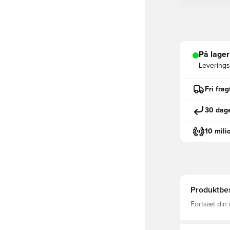
På lager
Leveringst
Fri fra
30 dage
10 mili
Produktbes
Fortsæt din 
Algeriet 26-
landets puls
skille sig ud