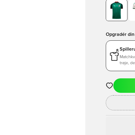
Opgradér din 
Spille
Matchkv
trøje, d
Åbner en Moda