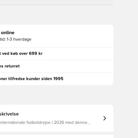
 online
id:
1-3 hverdage
gt ved køb over 699 kr
s returret
oner tilfredse kunder siden 1995
krivelse
internationale fodboldrejse i 2026 med denne
udebanetrøje fra adidas. Den er en dristig hyldest til
erende og varierede landskaber og vil uden tvivl
, når dit hold rejser til kamp.Denne trøje er fremstillet