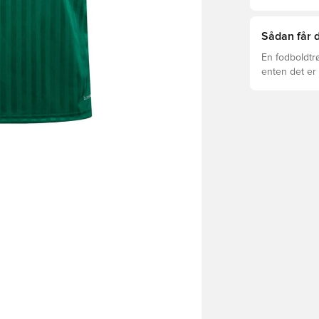
er den rette f
Sådan får d
En fodboldtr
enten det er 