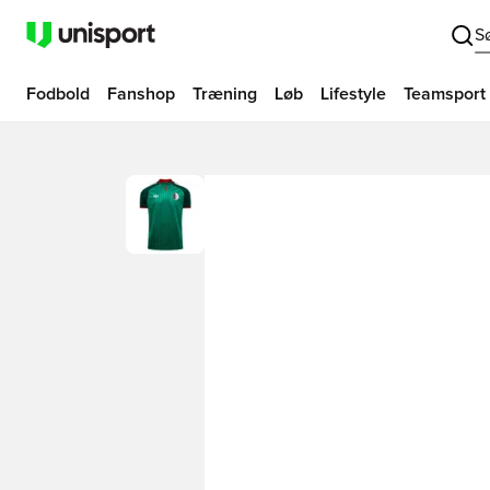
S
Fodbold
Fanshop
Træning
Løb
Lifestyle
Teamsport