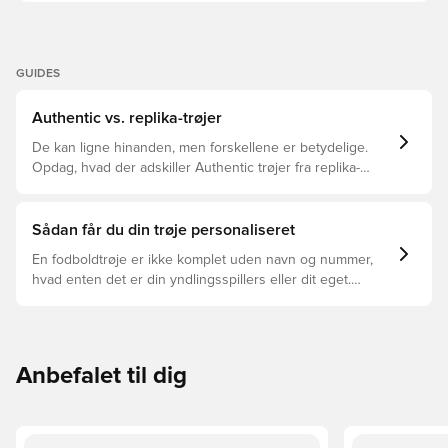
GUIDES
Authentic vs. replika-trøjer
De kan ligne hinanden, men forskellene er betydelige.
Opdag, hvad der adskiller Authentic trøjer fra replika-
trøjer, og hvilken der er den rette for dig.
Sådan får du din trøje personaliseret
En fodboldtrøje er ikke komplet uden navn og nummer,
hvad enten det er din yndlingsspillers eller dit eget.
Sådan gør du:
Anbefalet til dig