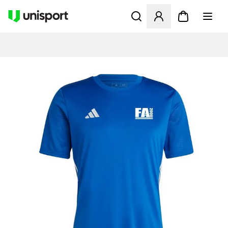
Åbner en Modal til at logge 