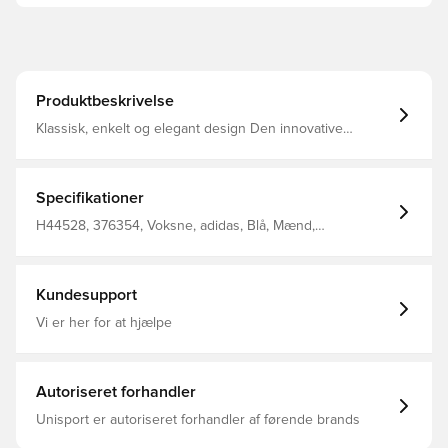
Produktbeskrivelse
Klassisk, enkelt og elegant design Den innovative
AEROREADY teknologi leder fugt væk fra kroppen, så du
efterlades komfortabel, tør og afkølet Rund hals Klassiske
3-Stripes ned langs siderne Mesh ærmer 100%
genanvendt polyester interlock
Specifikationer
H44528, 376354, Voksne, adidas, Blå, Mænd,
Fodboldtrøjer, Fantrøjer, Kort ærmet
Kundesupport
Vi er her for at hjælpe
Autoriseret forhandler
Unisport er autoriseret forhandler af førende brands