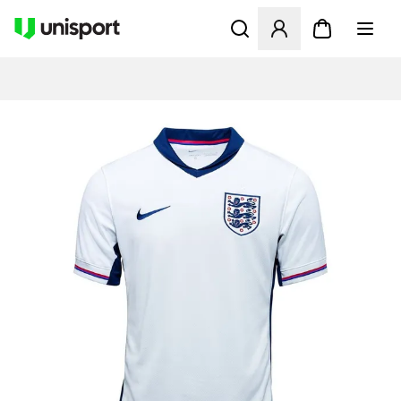
Åbner en Modal til at logge 