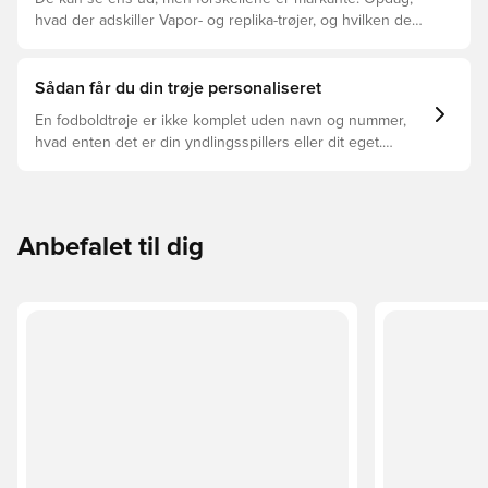
hvad der adskiller Vapor- og replika-trøjer, og hvilken der
er den rette for dig.
Sådan får du din trøje personaliseret
En fodboldtrøje er ikke komplet uden navn og nummer,
hvad enten det er din yndlingsspillers eller dit eget.
Sådan gør du:
Anbefalet til dig