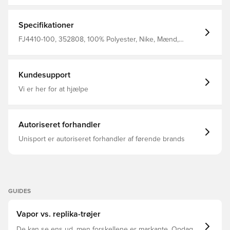
Specifikationer
FJ4410-100, 352808, 100% Polyester, Nike, Mænd,
Kvinder, Fodboldtrøjer, Hjemmebanesæt, EM, Fantrøjer,
2024/25, Kort ærmet, Børn, Hvid
Kundesupport
Vi er her for at hjælpe
Autoriseret forhandler
Unisport er autoriseret forhandler af førende brands
GUIDES
Vapor vs. replika-trøjer
De kan se ens ud, men forskellene er markante. Opdag,