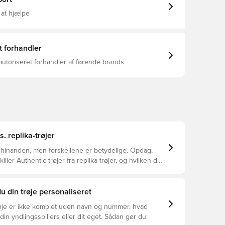
 at hjælpe
t forhandler
autoriseret forhandler af førende brands
s. replika-trøjer
 hinanden, men forskellene er betydelige. Opdag,
ller Authentic trøjer fra replika-trøjer, og hvilken der
or dig.
u din trøje personaliseret
øje er ikke komplet uden navn og nummer, hvad
din yndlingsspillers eller dit eget. Sådan gør du: