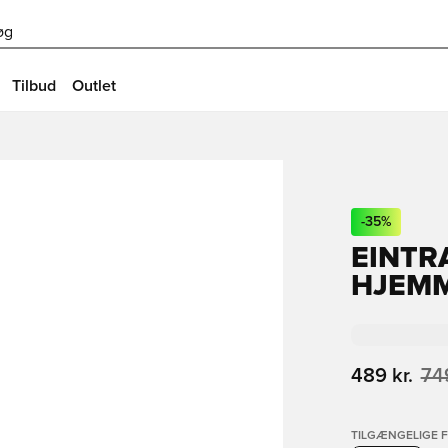
øg
Tilbud
Outlet
-
35
%
EINTR
HJEMM
489 kr.
749
TILGÆNGELIGE 