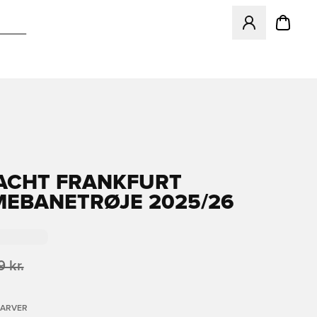
Åbner en Modal ti
ACHT FRANKFURT
EBANETRØJE 2025/26
 kr.
FARVER