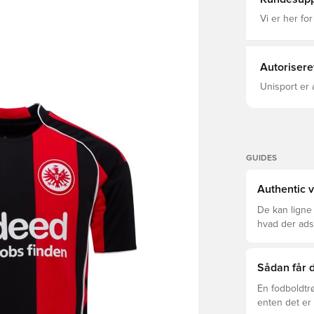
Vi er her for
Autorisere
Unisport er 
GUIDES
Authentic v
De kan ligne
hvad der adski
er den rette f
Sådan får d
En fodboldtr
enten det er 