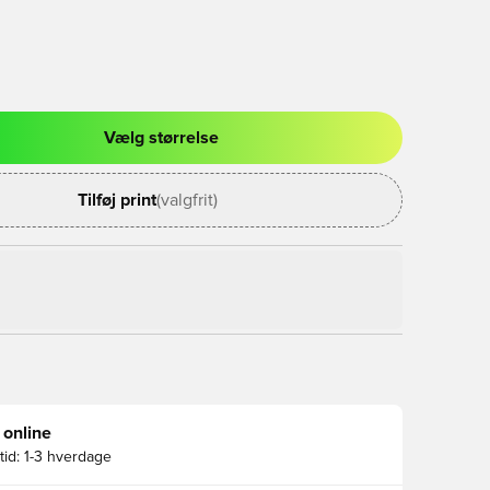
Vælg størrelse
l til at logge ind eller tilmelde dig som medlem
Tilføj print
(valgfrit)
 online
id:
1-3 hverdage