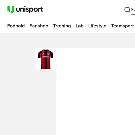
S
Fodbold
Fanshop
Træning
Løb
Lifestyle
Teamsport