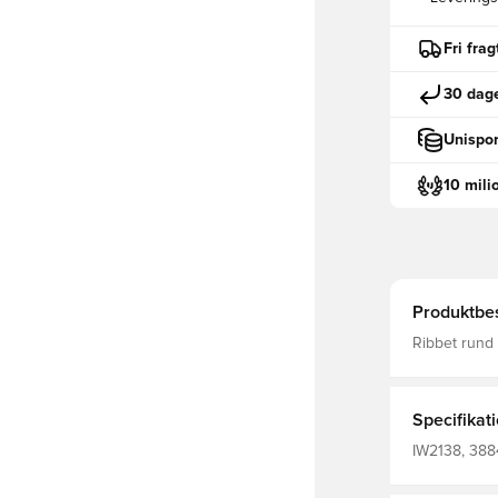
Fri fra
30 dage
Unispor
10 mili
Produktbes
Ribbet rund hals Solid plads på bagpanele
Letvægts, v
huden Med A
Specifikat
IW2138, 3884
Fantrøjer, a