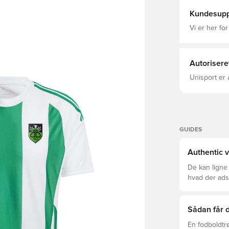
Kundesupp
Vi er her for
Autorisere
Unisport er 
GUIDES
Authentic v
De kan ligne
hvad der adski
er den rette f
Sådan får d
En fodboldtr