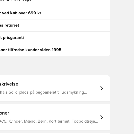
gt ved køb over 699 kr
s returret
t prisgaranti
oner tilfredse kunder siden 1995
krivelse
t til udsmykning
armeoverført adidas-logo for den bedste komfort mod
EROREADY-teknologi holder dig tør varm og
behagelig Normal pasform 100% genanvendt polyester
ioner
75, Kvinder, Mænd, Børn, Kort ærmet, Fodboldtrøjer,
didas, Grøn, Hvid