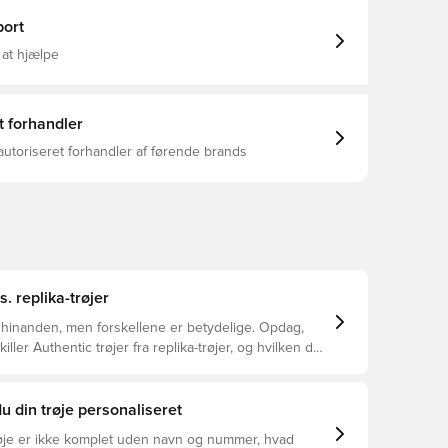
ort
 at hjælpe
t forhandler
autoriseret forhandler af førende brands
s. replika-trøjer
 hinanden, men forskellene er betydelige. Opdag,
ller Authentic trøjer fra replika-trøjer, og hvilken der
or dig.
u din trøje personaliseret
øje er ikke komplet uden navn og nummer, hvad