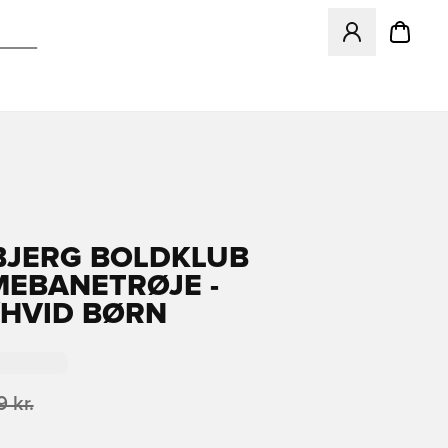
Åbner en Modal ti
BJERG BOLDKLUB
EBANETRØJE -
HVID BØRN
 kr.