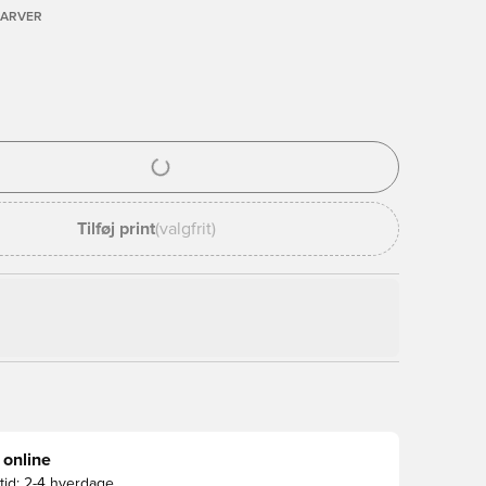
FARVER
l til at logge ind eller tilmelde dig som medlem
Tilføj print
(valgfrit)
 online
id:
2-4 hverdage