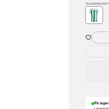
TILGÆNGELIGE 
Åbner en Moda
På lager
Leveringst