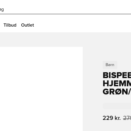
øg
Tilbud
Outlet
Børn
BISPE
HJEMM
GRØN/
229 kr.
279