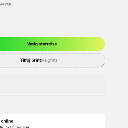
FARVER
Vælg størrelse
l til at logge ind eller tilmelde dig som medlem
Tilføj print
(valgfrit)
 online
id:
1-3 hverdage