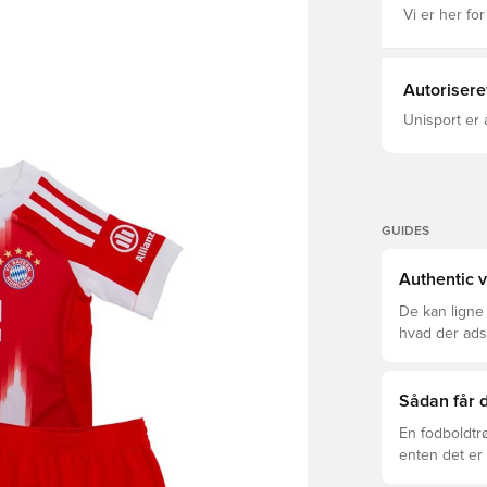
Vi er her for
Autorisere
Unisport er 
GUIDES
Authentic v
De kan ligne
hvad der adski
er den rette f
Sådan får d
En fodboldtr
enten det er 