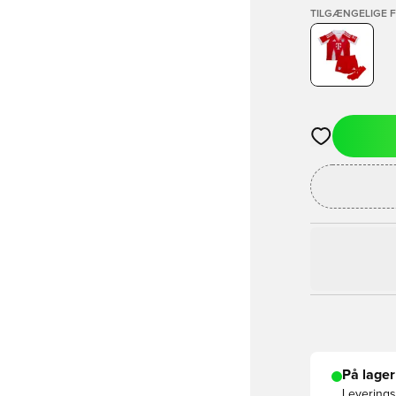
TILGÆNGELIGE 
Åbner en Moda
På lager
Leveringst