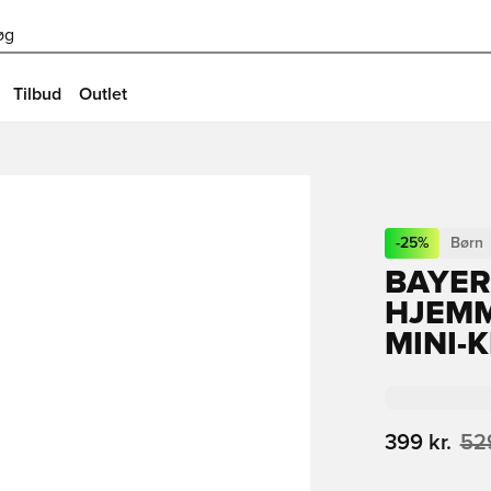
øg
Tilbud
Outlet
-
25
%
Børn
BAYE
HJEMM
MINI-
399 kr.
529