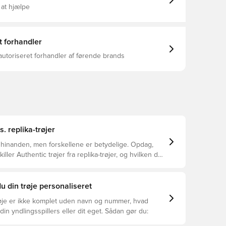
 at hjælpe
t forhandler
autoriseret forhandler af førende brands
s. replika-trøjer
 hinanden, men forskellene er betydelige. Opdag,
ller Authentic trøjer fra replika-trøjer, og hvilken der
or dig.
u din trøje personaliseret
øje er ikke komplet uden navn og nummer, hvad
din yndlingsspillers eller dit eget. Sådan gør du: