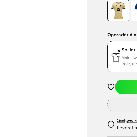
Opgradér din 
Spille
Matchkv
trøje, d
Åbner en Moda
Sælges a
Leveret a