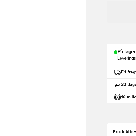
På lager
Leveringst
Fri fra
30 dage
10 mili
Produktbes