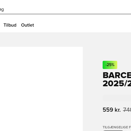
øg
Tilbud
Outlet
-
25
%
BARCE
2025/
559 kr.
749
TILGÆNGELIGE 