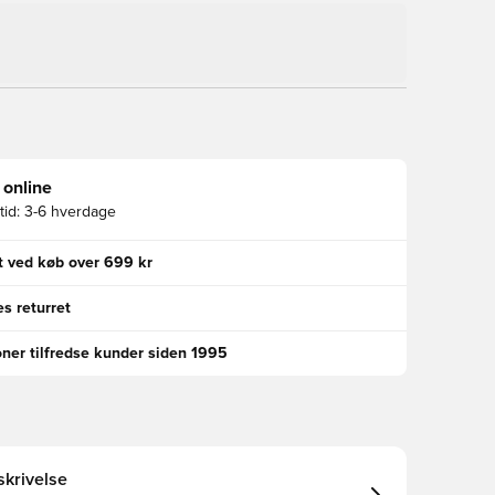
 online
id:
3-6 hverdage
gt ved køb over 699 kr
s returret
oner tilfredse kunder siden 1995
krivelse