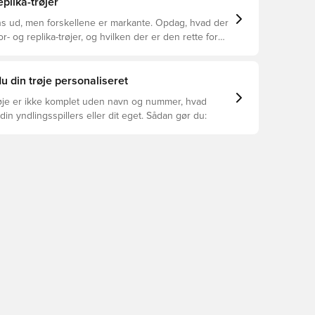
eplika-trøjer
s ud, men forskellene er markante. Opdag, hvad der
or- og replika-trøjer, og hvilken der er den rette for
u din trøje personaliseret
øje er ikke komplet uden navn og nummer, hvad
din yndlingsspillers eller dit eget. Sådan gør du: