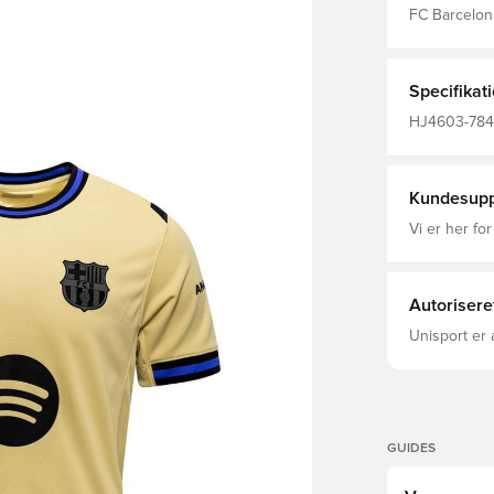
FC Barcelon
er en kollis
blander Kob
Dri-FIT er e
fører fugt v
Specifikat
fokuseret h
pasf
HJ4603-784, 
Mænd, Nike,
Udebanesæ
Kundesupp
Vi er her for
Autorisere
Unisport er 
GUIDES