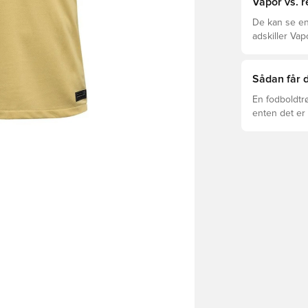
Vapor vs. r
De kan se en
adskiller Vap
dig.
Sådan får d
En fodboldtr
enten det er 