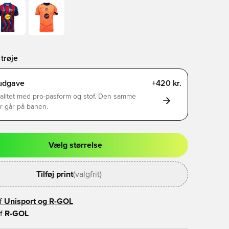
trøje
rudgave
+420 kr.
alitet med pro-pasform og stof. Den samme
er går på banen.
Vælg størrelse
l til at logge ind eller tilmelde dig som medlem
Tilføj print
(valgfrit)
f
Unisport og
R-GOL
f
R-GOL