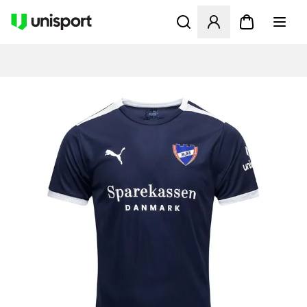
Åbner en Modal til at logge 