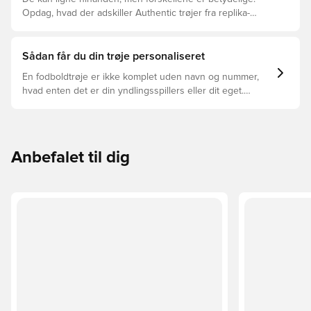
Opdag, hvad der adskiller Authentic trøjer fra replika-
trøjer, og hvilken der er den rette for dig.
Sådan får du din trøje personaliseret
En fodboldtrøje er ikke komplet uden navn og nummer,
hvad enten det er din yndlingsspillers eller dit eget.
Sådan gør du:
Anbefalet til dig