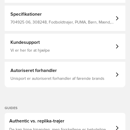
komfortabel Raglanærmer med mesh paneler, hvilket
giver fuld bevægelsesfrihed og øget åndbarhed Regular
fit Fremstillet i 100% genanvendt polyester OBS! DENNE
Specifikationer
TRØJE FUNGERER OGSÅ SOM KLUBBENS TRÆNINGS
T-SHIRT!
704925 06, 308248, Fodboldtrøjer, PUMA, Børn, Mænd,
PUMA Liga, Kort ærmet, Blå, Main Material 1: 100%
Polyester Recycled - Interlock - 140.00 G/M² - Piece Dyed
- Chemical- Wicking (Bio-Based) - Drycell (Fun/001)
Kundesupport
Vi er her for at hjælpe
Autoriseret forhandler
Unisport er autoriseret forhandler af førende brands
GUIDES
Authentic vs. replika-trøjer
De kan ligne hinanden, men forskellene er betydelige.