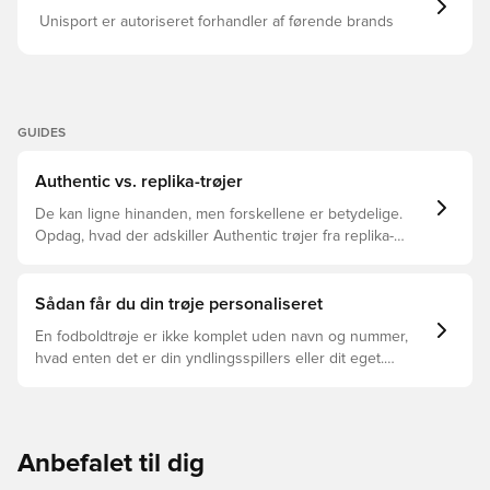
Genbrugs) Dobbeltstrik CLIMACOOL-teknologi
Klubmærke Broderet adidas-logo 3-Stripes
Unisport er autoriseret forhandler af førende brands
GUIDES
Authentic vs. replika-trøjer
De kan ligne hinanden, men forskellene er betydelige.
Opdag, hvad der adskiller Authentic trøjer fra replika-
trøjer, og hvilken der er den rette for dig.
Sådan får du din trøje personaliseret
En fodboldtrøje er ikke komplet uden navn og nummer,
hvad enten det er din yndlingsspillers eller dit eget.
Sådan gør du:
Anbefalet til dig