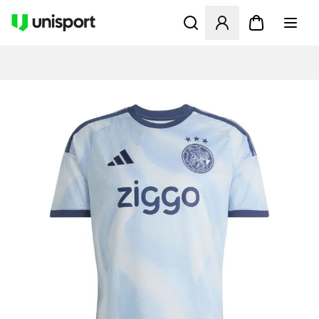
Åbner en Modal til at logge 