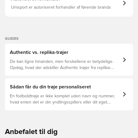
Unisport er autoriseret forhandler af førende brands
GUIDES
Authentic vs. replika-trøjer
De kan ligne hinanden, men forskellene er betydelige.
Opdag, hvad der adskiller Authentic trøjer fra replika-
trøjer, og hvilken der er den rette for dig.
Sådan får du din trøje personaliseret
En fodboldtrøje er ikke komplet uden navn og nummer,
hvad enten det er din yndlingsspillers eller dit eget.
Sådan gør du:
Anbefalet til dig