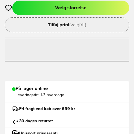
Vælg størrelse
Åbner en Modal til at logge ind eller tilmelde dig som medlem
Tilføj print
(valgfrit)
På lager online
Leveringstid:
1-3 hverdage
Fri fragt ved køb over 699 kr
30 dages returret
Unisport prisgaranti