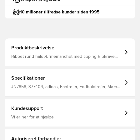
10 milioner tilfredse kunder siden 1995
Produktbeskrivelse
Ribbet rund hals Ærmemanchet med tipping Ribkrave
Designet til at passe tæt på kroppen Slank pasform 100%
genanvendt polyester
Specifikationer
JN7858, 377404, adidas, Fantrøjer, Fodboldtrøjer, Mænd,
Kort ærmet, Voksne, Grøn
Kundesupport
Vi er her for at hjælpe
Autoriseret forhandler