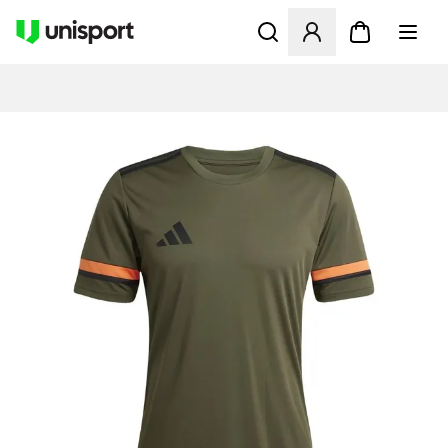
Åbner en Modal til at logge 