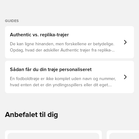
GUIDES
Authentic vs. replika-trøjer
De kan ligne hinanden, men forskellene er betydelige.
Opdag, hvad der adskiller Authentic trøjer fra replika-
trøjer, og hvilken der er den rette for dig.
Sådan får du din trøje personaliseret
En fodboldtrøje er ikke komplet uden navn og nummer,
hvad enten det er din yndlingsspillers eller dit eget.
Sådan gør du:
Anbefalet til dig