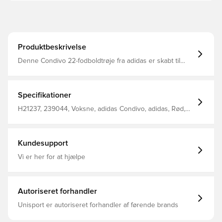
Produktbeskrivelse
Denne Condivo 22-fodboldtrøje fra adidas er skabt til
målmænd på topniveau og hjælper dig med at dominere
dit felt. Den har strækbare paneler og sideslidser for at
støtte dine kattelignende reflekser, mens
fugttransporterende AEROREADY giver dig
Specifikationer
selvsikkerhed. Ærmerne er lettere afkortede, så dine
handsker sidder behageligt.Dette produkt er lavet af 100
H21237, 239044, Voksne, adidas Condivo, adidas, Rød,
% genanvendte materialer og er en af vores løsninger,
Mænd, Fodboldtrøjer, Lange ærmer
der hjælper med at reducere plastikaffald. Almindelig
pasform Ribstrikket V-hals Interlock af 100 % genanvendt
polyester Fugtabsorberende AEROREADY
Kundesupport
Vi er her for at hjælpe
Autoriseret forhandler
Unisport er autoriseret forhandler af førende brands