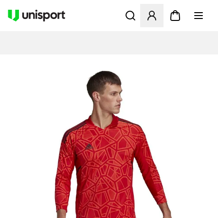
Åbner en Modal til at logge 