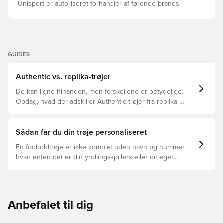
Unisport er autoriseret forhandler af førende brands
GUIDES
Authentic vs. replika-trøjer
De kan ligne hinanden, men forskellene er betydelige.
Opdag, hvad der adskiller Authentic trøjer fra replika-
trøjer, og hvilken der er den rette for dig.
Sådan får du din trøje personaliseret
En fodboldtrøje er ikke komplet uden navn og nummer,
hvad enten det er din yndlingsspillers eller dit eget.
Sådan gør du:
Anbefalet til dig