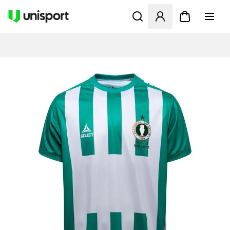
Åbner en Modal til at logge 