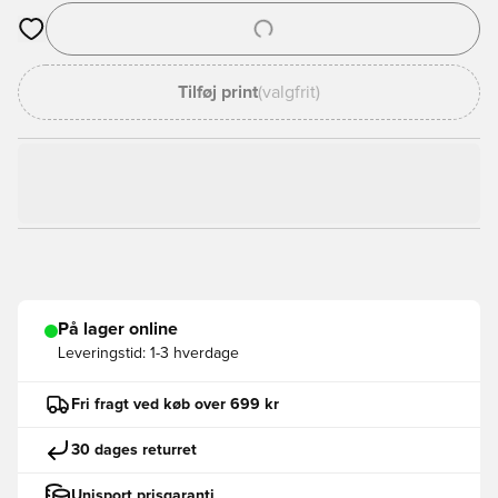
Åbner en Modal til at logge ind eller tilmelde dig som medlem
Tilføj print
(valgfrit)
På lager online
Leveringstid:
1-3 hverdage
Fri fragt ved køb over 699 kr
30 dages returret
Unisport prisgaranti