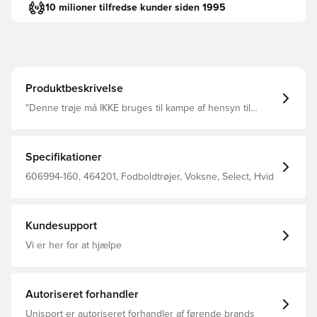
10 milioner tilfredse kunder siden 1995
Produktbeskrivelse
"Denne trøje må IKKE bruges til kampe af hensyn til
nummervalg og sponsorer. Trøjen er til privatbrug og må
selvfølgelig gerne bruges i træning. Du får udleveret
kamptrøje af din træner"
Specifikationer
606994-160, 464201, Fodboldtrøjer, Voksne, Select, Hvid
Kundesupport
Vi er her for at hjælpe
Autoriseret forhandler
Unisport er autoriseret forhandler af førende brands