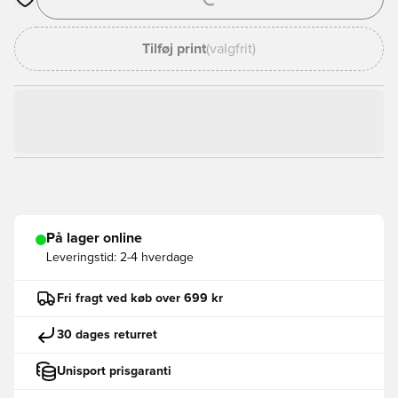
Åbner en Modal til at logge ind eller tilmelde dig som medlem
Tilføj print
(valgfrit)
På lager online
Leveringstid:
2-4 hverdage
Fri fragt ved køb over 699 kr
30 dages returret
Unisport prisgaranti