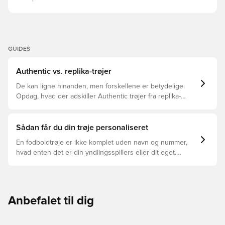
GUIDES
Authentic vs. replika-trøjer
De kan ligne hinanden, men forskellene er betydelige.
Opdag, hvad der adskiller Authentic trøjer fra replika-
trøjer, og hvilken der er den rette for dig.
Sådan får du din trøje personaliseret
En fodboldtrøje er ikke komplet uden navn og nummer,
hvad enten det er din yndlingsspillers eller dit eget.
Sådan gør du:
Anbefalet til dig