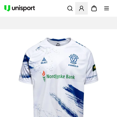
Åbner en Modal til at logge 