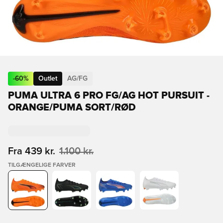
-
60
%
Outlet
AG/FG
PUMA ULTRA 6 PRO FG/AG HOT PURSUIT -
ORANGE/PUMA SORT/RØD
Fra
439 kr.
1.100 kr.
TILGÆNGELIGE FARVER