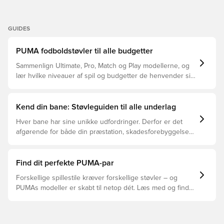
GUIDES
PUMA fodboldstøvler til alle budgetter
Sammenlign Ultimate, Pro, Match og Play modellerne, og
lær hvilke niveauer af spil og budgetter de henvender sig
til.
Kend din bane: Støvleguiden til alle underlag
Hver bane har sine unikke udfordringer. Derfor er det
afgørende for både din præstation, skadesforebyggelse
og støvlernes levetid, at du vælger de rette støvler til
underlaget, du spiller på. Læs videre for at se, hvilke
støvler der er det bedste valg til de forskellige typer
Find dit perfekte PUMA-par
underlag.
Forskellige spillestile kræver forskellige støvler – og
PUMAs modeller er skabt til netop dét. Læs med og find
ud af, om PUMA FUTURE, ULTRA eller KING passer bedst
til din måde at spille på.