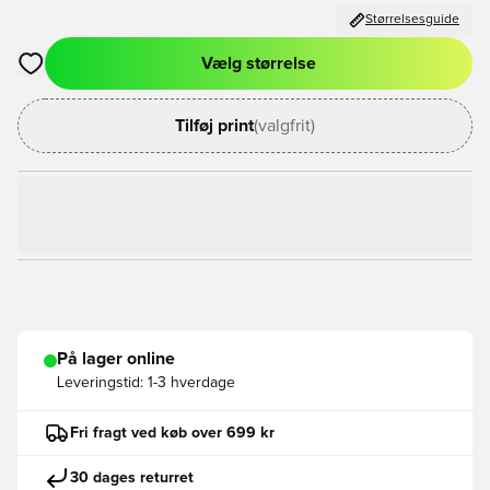
Størrelsesguide
Vælg størrelse
Åbner en Modal til at logge ind eller tilmelde dig som medlem
Tilføj print
(valgfrit)
På lager online
Leveringstid:
1-3 hverdage
Fri fragt ved køb over 699 kr
30 dages returret