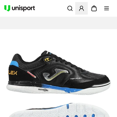
Åbner en Modal til at logge 