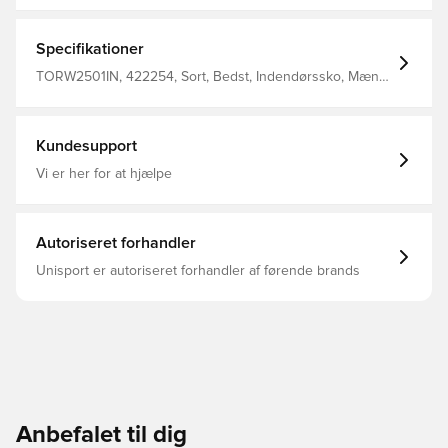
Specifikationer
TORW2501IN, 422254, Sort, Bedst, Indendørssko, Mænd,
Joma, Uden sok, Indendørs (IC), Flex, Top, Kontrol,
Voksne, Skind
Kundesupport
Vi er her for at hjælpe
Autoriseret forhandler
Unisport er autoriseret forhandler af førende brands
Anbefalet til dig