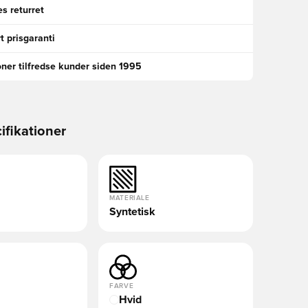
s returret
t prisgaranti
oner tilfredse kunder siden 1995
ifikationer
MATERIALE
Syntetisk
FARVE
Hvid