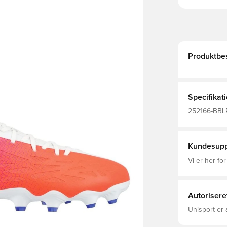
Produktbes
Specifikat
252166-BBLP,
Academy, Gr
Hvid, Mænd, 
Kundesupp
Vi er her for
Autorisere
Unisport er 