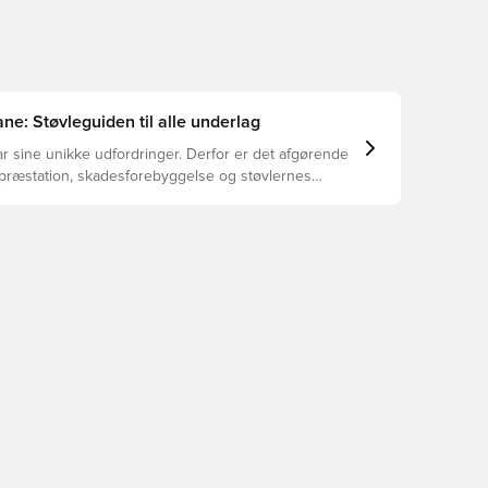
ne: Støvleguiden til alle underlag
r sine unikke udfordringer. Derfor er det afgørende
 præstation, skadesforebyggelse og støvlernes
 vælger de rette støvler til underlaget, du spiller på.
r at se, hvilke støvler der er det bedste valg til de
yper underlag.