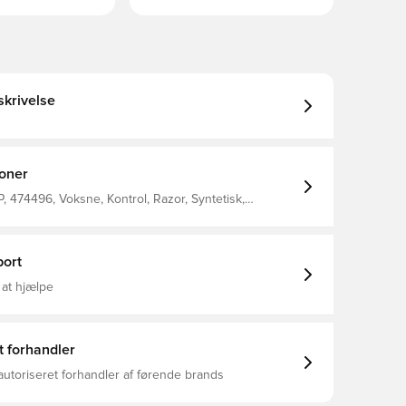
krivelse
ioner
 474496, Voksne, Kontrol, Razor, Syntetisk,
æs (FG), Uden sok, Skechers, Skechers Sunset,
Kvinder, Fodboldstøvler, God
ort
 at hjælpe
t forhandler
autoriseret forhandler af førende brands