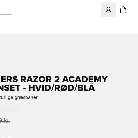
Åbner en Modal ti
ERS RAZOR 2 ACADEMY
NSET - HVID/RØD/BLÅ
aturlige græsbaner
 kr.