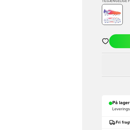
TILGÆNGELIGE 
Åbner en Moda
På lager
Leveringst
Fri fra