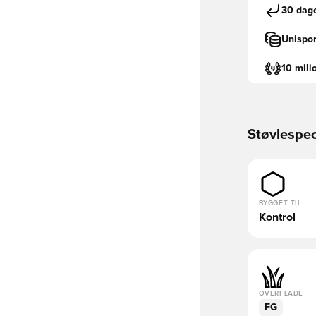
30 dage
Unispor
10 mili
Støvlespec
BYGGET TIL
Kontrol
OVERFLADE
FG