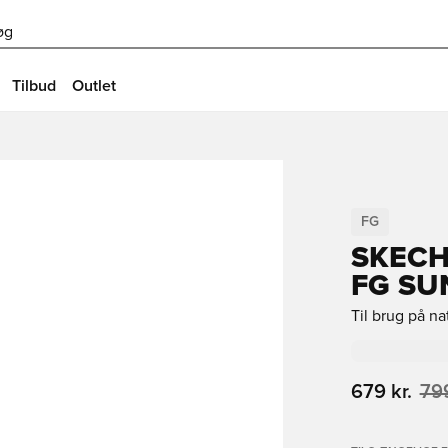
øg
Tilbud
Outlet
FG
SKECH
FG SU
Til brug på n
679 kr.
799