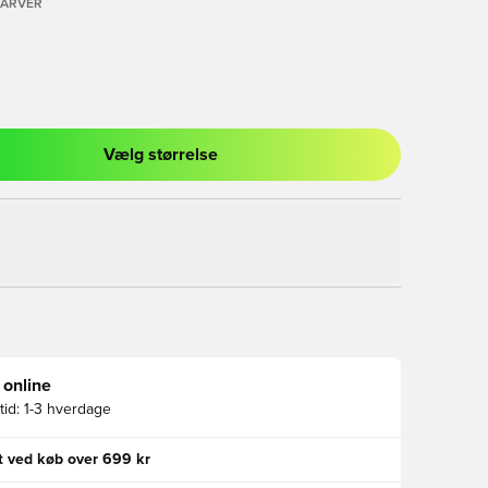
FARVER
Vælg størrelse
l til at logge ind eller tilmelde dig som medlem
 online
id:
1-3 hverdage
gt ved køb over 699 kr