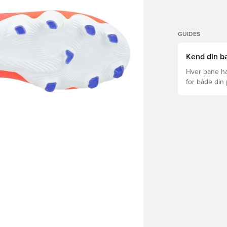
GUIDES
Kend din ba
Hver bane ha
for både din
levetid, at du
Læs videre fo
forskellige t